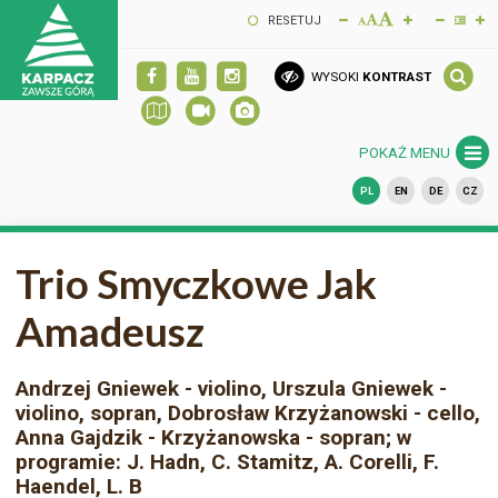
RESETUJ
WYSOKI
KONTRAST
POKAŻ MENU
PL
EN
DE
CZ
Trio Smyczkowe Jak
Amadeusz
Andrzej Gniewek - violino, Urszula Gniewek -
violino, sopran, Dobrosław Krzyżanowski - cello,
Anna Gajdzik - Krzyżanowska - sopran; w
programie: J. Hadn, C. Stamitz, A. Corelli, F.
Haendel, L. B