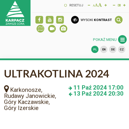
RESETUJ
WYSOKI
KONTRAST
POKAŻ MENU
PL
EN
DE
CZ
ULTRAKOTLINA 2024
11
Paź 2024
17:00
Karkonosze,
13
Paź 2024
20:30
Rudawy Janowickie,
Góry Kaczawskie,
Góry Izerskie