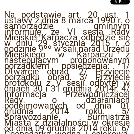
Na podstawie art. 20 ust. 1
ustawy z dnia 8 marca 1990 r. o
samorządzie gminnym
informuję, że VI sesja Rady
Miejskiej Karpacza odbędzie się
w dniu 29 stycznia 2015 r. o
godzinie 9ºº w sali narad Urzędu
Miejskiego w Karpaczu z
następującym proponowanym
porządkiem posiedzenia: 1/
Otwarcie obrad. 2/ Przyjęcie
porządku obrad. 3/ Przyjęcie
protokołu z V sesji odbytej w
dniach 30 i 31 grudnia 2014r. 4/
Informacja Przewodniczącej
Rady o działaniach
podejmowanych od dnia 01
grudnia 2014 roku. 5/
Sprawozdanie Burmistrza
Miasta z działalności w okresie
od dnia 09 grudnia 2014 roku. 6/