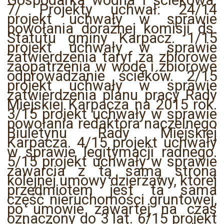
Gospodarka wodna i ściekowa.
7/ Projekty uchwał: 24/14
projekt uchwały w sprawie
powołania doraźnej komisji ds.
Statutu gminy Karpacz. 1/15
projekt uchwały w sprawie
zatwierdzenia taryf za zbiorowe
zaopatrzenia w wodę i zbiorowe
odprowadzanie ścieków. 2/15
projekt uchwały w sprawie
zatwierdzenia planu pracy Rady
Miejskiej Karpacza na 2015 rok.
3/15 projekt uchwały w sprawie
powołania redaktora naczelnego
Biuletynu Rady Miejskiej
Karpacza. 4/15 projekt uchwały
w sprawie legitymacji radnego.
5/15 projekt uchwały w sprawie
zawarcia z tą samą stroną
kolejnej umowy dzierżawy, której
przedmiotem jest ta sama
część nieruchomości gruntowej,
po umowie zawartej na czas
oznaczony do 3 lat. 6/15 projekt