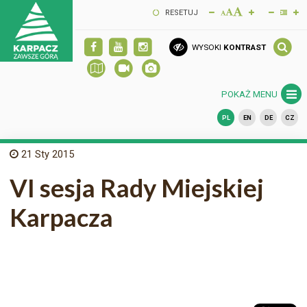
RESETUJ
WYSOKI
KONTRAST
POKAŻ MENU
PL
EN
DE
CZ
21
Sty 2015
VI sesja Rady Miejskiej
Karpacza