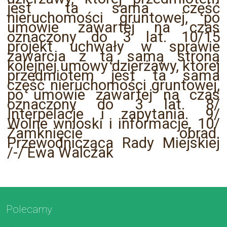
jest ta sama część
nieruchomości gruntowej, po
umowie zawartej na czas
oznaczony do 3 lat. 10/15
projekt uchwały w sprawie
zawarcia z tą samą stroną
kolejnej umowy dzierżawy, której
przedmiotem jest ta sama
część nieruchomości gruntowej,
po umowie zawartej na czas
oznaczony do 3 lat. 8/
Interpelacje i zapytania. 9/
Wolne wnioski i informacje. 10/
Zamknięcie obrad.
Przewodnicząca Rady Miejskiej
/-/ Ewa Walczak
Polecamy