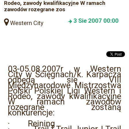
Rodeo, zawody kwalifikacyjne W ramach
zawodów rozegrane zos
3
Sie 2007
00:00
Western City
03-05.08.2007r w Western
City w Ścięgnach/k. Karpacza
odbędą się VIII
Międzynarodowe Mistrzostwa
Polski Polskiej Ligi Western i
Rodeo, zawody kwalifikacyjne
W ramach zawodów
rozegrane zostaną
konkurencje:
· Reining