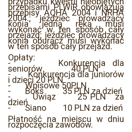
przypadku kwestii nieobjętych
przepisami PLWiR obowiązują
przepisy AQHA 2004 i NRHA
2004.; jeździec prowadzący
konia jedną ręką musi
wykonać w ten sposób cały
przejazd; jeździec prowadzący
konia oburącz musi wykonać
w ten sposób cały przejazd.
Opłaty:
- Konkurencja dla
seniorów 40 PLN
- Konkurencja dla juniorów
i dzieci 20 PLN
- Wpisowe 50PLN
- Boks 35 PLN za dzień
- Uwiąz 25 PLN za
dzień
- Siano 10 PLN za dzień
Płatność na miejscu w dniu
rozpoczęcia zawodów.