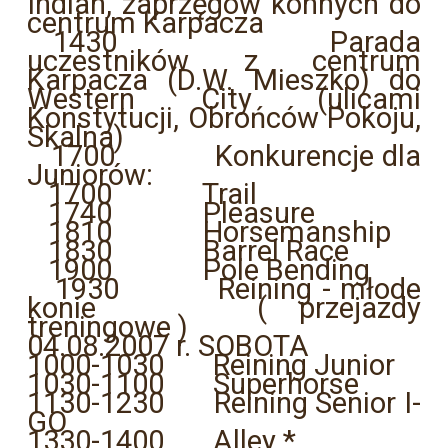
Indian, zaprzęgów konnych do
centrum Karpacza
1430 Parada
uczestników z centrum
Karpacza (D.W. Mieszko) do
Western City (ulicami
Konstytucji, Obrońców Pokoju,
Skalna)
1700 Konkurencje dla
Juniorów:
1700 Trail
1740 Pleasure
1810 Horsemanship
1830 Barrel Race
1900 Pole Bending
1930 Reining - młode
konie ( przejazdy
treningowe )
04.08.2007 r. SOBOTA
1000-1030 Reining Junior
1030-1100 Superhorse
1130-1230 Reining Senior I-
GO
1330-1400 Alley *