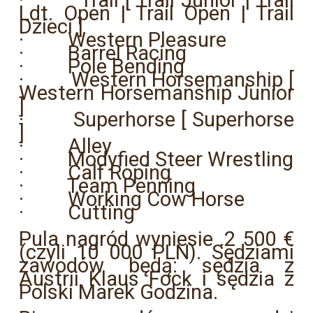
· Trail [ Trail Junior | Trail
Ldt. Open | Trail Open | Trail
Dzieci ]
· Western Pleasure
· Barrel Racing
· Pole Bending
· Western Horsemanship [
Western Horsemanship Junior
]
· Superhorse [ Superhorse
]
· Alley
· Modyfied Steer Wrestling
· Calf Roping
· Team Penning
· Working Cow Horse
· Cutting
Pula nagród wyniesie .2 500 €
(czyli 10 000 PLN). Sędziami
zawodów będą: sędzia z
Austrii Klaus Fock i sędzia z
Polski Marek Godzina.