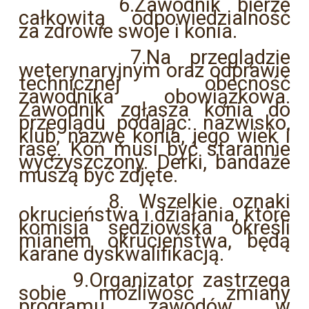
6.Zawodnik bierze
całkowitą odpowiedzialność
za zdrowie swoje i konia.
7.Na przeglądzie
weterynaryjnym oraz odprawie
technicznej obecność
zawodnika obowiązkowa.
Zawodnik zgłasza konia do
przeglądu podając: nazwisko,
klub, nazwę konia, jego wiek i
rasę. Koń musi być starannie
wyczyszczony. Derki, bandaże
muszą być zdjęte.
8. Wszelkie oznaki
okrucieństwa i działania, które
komisja sędziowska określi
mianem okrucieństwa, będą
karane dyskwalifikacją.
9.Organizator zastrzega
sobie możliwość zmiany
programu zawodów w