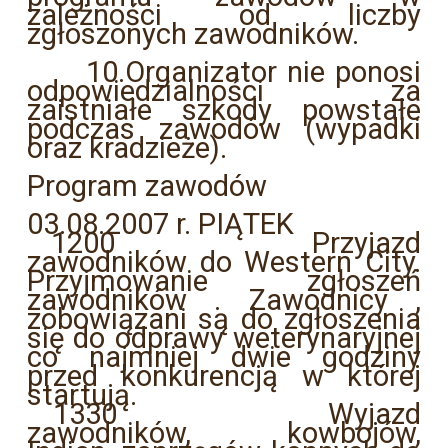
zależności od liczby
zgłoszonych zawodników.
10.Organizator nie ponosi
odpowiedzialności za
zaistniałe szkody powstałe
podczas zawodów (wypadki
oraz kradzieże).
Program zawodów
03.08.2007 r. PIĄTEK
1200 Przyjazd
zawodników do Western City.
Przyjmowanie zgłoszeń
zawodników . Zawodnicy ,
zobowiązani są do zgłoszenia
się do odprawy weterynaryjnej
co najmniej dwie godziny
przed konkurencją w której
startują.
1330 Wyjazd
zawodników, kowbojów,