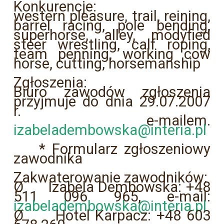
Konkurencje:
western pleasure, trail, reining,
barrel racing, pole bending,
superhorse, alley, modyfied
steer wrestling, calf roping,
team penning, working cow
horse, cutting, horsemanship
Zgłoszenia:
Biuro zawodów zgłoszenia
przyjmuje do dnia 29.07.2007
r.
e-mailem.
izabeladembowska@interia.pl
* Formularz zgłoszeniowy
zawodnika
Zakwaterowanie zawodników:
Ø Izabela Dembowska: +48
511 096 965, e-mail:
izabeladembowska@interia.pl
Ø Hotel Karpacz: +48 603