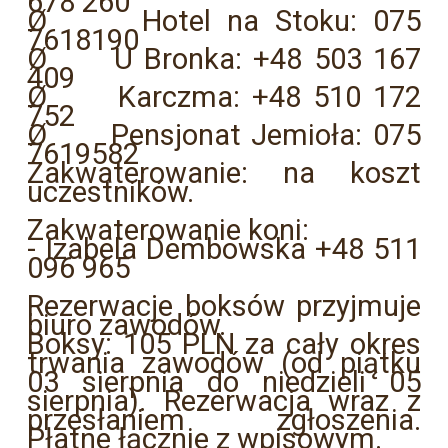
678 260
Ø Hotel na Stoku: 075
7618190
Ø U Bronka: +48 503 167
409
Ø Karczma: +48 510 172
752
Ø Pensjonat Jemioła: 075
7619582
Zakwaterowanie: na koszt
uczestników.
Zakwaterowanie koni:
- Izabela Dembowska +48 511
096 965
Rezerwacje boksów przyjmuje
biuro zawodów.
Boksy: 105 PLN za cały okres
trwania zawodów (od piątku
03 sierpnia do niedzieli 05
sierpnia). Rezerwacja wraz z
przesłaniem zgłoszenia.
Płatne łącznie z wpisowym.