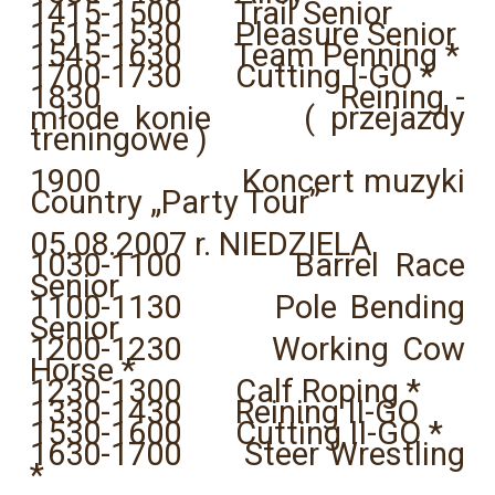
1415-1500 Trail Senior
1515-1530 Pleasure Senior
1545-1630 Team Penning *
1700-1730 Cutting I-GO *
1830 Reining -
młode konie ( przejazdy
treningowe )
1900 Koncert muzyki
Country „Party Tour”
05.08.2007 r. NIEDZIELA
1030-1100 Barrel Race
Senior
1100-1130 Pole Bending
Senior
1200-1230 Working Cow
Horse *
1230-1300 Calf Roping *
1330-1430 Reining II-GO
1530-1600 Cutting II-GO *
1630-1700 Steer Wrestling
*