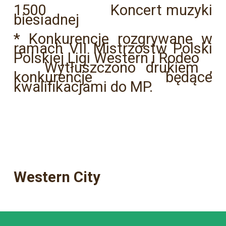
1500 Koncert muzyki
biesiadnej
* Konkurencje rozgrywane w
ramach VII Mistrzostw Polski
Polskiej Ligi Western i Rodeo
Wytłuszczono drukiem ,
konkurencje będące
kwalifikacjami do MP.
Western City