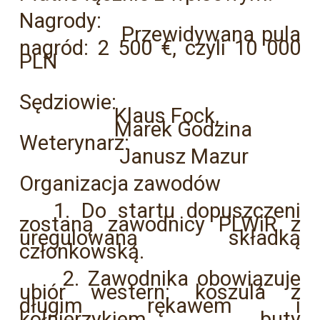
Nagrody:
Przewidywana pula
nagród: 2 500 €, czyli 10 000
PLN
Sędziowie:
Klaus Fock,
Marek Godzina
Weterynarz:
Janusz Mazur
Organizacja zawodów
1. Do startu dopuszczeni
zostaną zawodnicy PLWiR z
uregulowaną składką
członkowską.
2. Zawodnika obowiązuje
ubiór western: koszula z
długim rękawem i
kołnierzykiem, buty