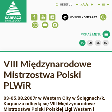
RESETUJ
WYSOKI
KONTRAST
POKAŻ MENU
PL
EN
DE
CZ
VIII Międzynarodowe
Mistrzostwa Polski
PLWiR
03-05.08.2007r w Western City w Ścięgnach/k.
Karpacza odbędą się VIII Międzynarodowe
Mistrzostwa Polski Polskiej Ligi Western i