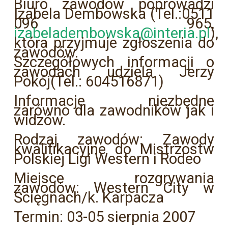
Biuro zawodów poprowadzi
Izabela Dembowska (Tel.:0511
096 965,
izabeladembowska@interia.pl
),
która przyjmuje zgłoszenia do
zawodów.
Szczegółowych informacji o
zawodach udziela Jerzy
Pokój(Tel.: 604516871)
Informacje niezbędne
zarówno dla zawodników jak i
widzów.
Rodzaj zawodów: Zawody
kwalifikacyjne do Mistrzostw
Polskiej Ligi Western i Rodeo
Miejsce rozgrywania
zawodów: Western City w
Ścięgnach/k. Karpacza
Termin: 03-05 sierpnia 2007