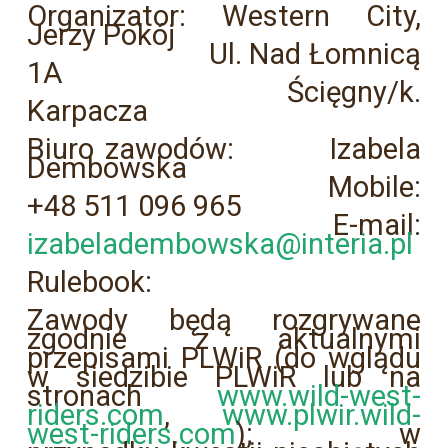
Organizator: Western City,
Jerzy Pokój
Ul. Nad Łomnicą
1A
Ścięgny/k.
Karpacza
Biuro zawodów: Izabela
Dembowska
Mobile:
+48 511 096 965
E-mail:
izabeladembowska@interia.pl
Rulebook:
Zawody będą rozgrywane
zgodnie z aktualnymi
przepisami PLWiR (do wglądu
w siedzibie PLWiR lub na
stronach
www.wild-west-
riders.com
,
www.plwir.wild-
west-riders.com
); w