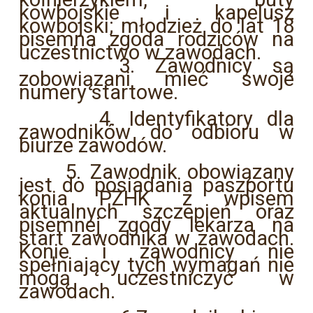
kowbojskie i kapelusz
kowbojski; młodzież do lat 18
pisemna zgoda rodziców na
uczestnictwo w zawodach.
3. Zawodnicy są
zobowiązani mieć swoje
numery startowe.
4. Identyfikatory dla
zawodników do odbioru w
biurze zawodów.
5. Zawodnik obowiązany
jest do posiadania paszportu
konia PZHK z wpisem
aktualnych szczepień oraz
pisemnej zgody lekarza na
start zawodnika w zawodach.
Konie i zawodnicy nie
spełniający tych wymagań nie
mogą uczestniczyć w
zawodach.