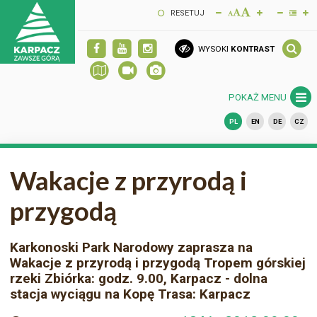
RESETUJ
WYSOKI
KONTRAST
POKAŻ MENU
PL
EN
DE
CZ
Wakacje z przyrodą i
przygodą
Karkonoski Park Narodowy zaprasza na
Wakacje z przyrodą i przygodą Tropem górskiej
rzeki Zbiórka: godz. 9.00, Karpacz - dolna
stacja wyciągu na Kopę Trasa: Karpacz