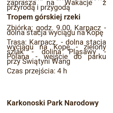
zaprasza na Wakacje z
przyrodą i przygodą
Tropem górskiej rzeki
Zbiórka: godz. 9.00, Karpacz -
dolna stacja wyciągu na Kopę
Trasa: Karpacz - dolna stacja
wyciągu na Kopę - zielony
szlak - dolina Pląsawy -
Polana - wejście do parku
przy Świątyni Wang
Czas przejścia: 4 h
Karkonoski Park Narodowy