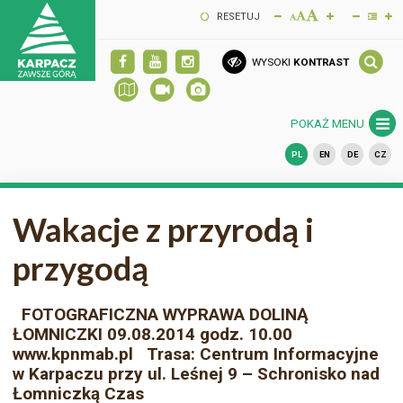
RESETUJ
WYSOKI
KONTRAST
POKAŻ MENU
PL
EN
DE
CZ
Wakacje z przyrodą i
przygodą
FOTOGRAFICZNA WYPRAWA DOLINĄ
ŁOMNICZKI 09.08.2014 godz. 10.00
www.kpnmab.pl Trasa: Centrum Informacyjne
w Karpaczu przy ul. Leśnej 9 – Schronisko nad
Łomniczką Czas