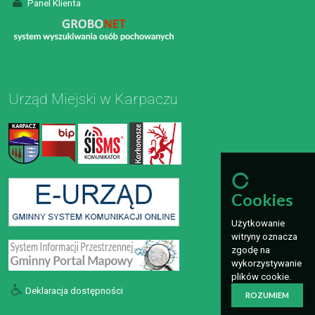
Panel Klienta
Urząd Miejski w Karpaczu
Cookies
Użytkowanie
witryny oznacza
zgodę na
wykorzystywanie
plików cookie.
Deklaracja dostępności
ROZUMIEM