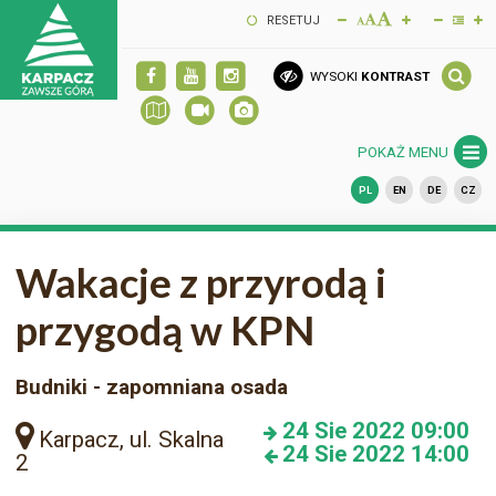
RESETUJ
WYSOKI
KONTRAST
POKAŻ MENU
PL
EN
DE
CZ
Wakacje z przyrodą i
przygodą w KPN
Budniki - zapomniana osada
24
Sie 2022
09:00
Karpacz, ul. Skalna
24
Sie 2022
14:00
2