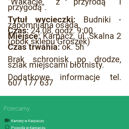
"Wakacje z przyrodą i
przygodą".
Tytuł wycieczki:
Budniki -
zapomniana osada
Czas:
24.08, godz. 9:00
Miejsce:
Karpacz, ul. Skalna 2
(obok sklepu Groszek)
Czas trwania:
ok. 5h
Brak schronisk po drodze,
szlak miejscami błotnisty.
Dodatkowe informacje tel.
607 177 637
Polecamy
Kamery w Karpaczu
Pogoda w Karpaczu