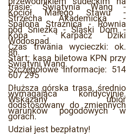
przewodnikiem sudeckim na
trasie: Świątynia Wang -
Kocioł Małego Stawu -
Strzecha Akademicka -
Spalona Strażnica - Równia
pod Śnieżką - Śląski Dom -
Kopa - Karpacz Dziki
Wodospad.
Czas trwania wycieczki: ok.
8h.
Start: kasa biletowa KPN przy
Świątyni Wang.
Szczegółowe informacje: 514
607 295
Dłuższa górska trasa, średnio
wymagająca kondycyjnie.
Wskazany ubiór
dodstosowany do zmiennych
warunków pogodowych w
górach.
Udział jest bezpłatny!