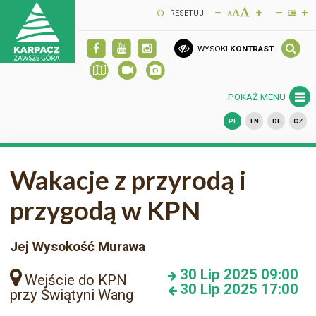
RESETUJ
WYSOKI
KONTRAST
POKAŻ MENU
PL
EN
DE
CZ
Wakacje z przyrodą i
przygodą w KPN
Jej Wysokość Murawa
30
Lip 2025
09:00
Wejście do KPN
30
Lip 2025
17:00
przy Świątyni Wang