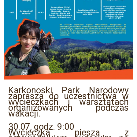
Karkonoski Park Narodowy
zaprasza do uczestnictwa w
wycieczkach i warsztatach
organizowanych podczas
wakacji.
30.07, godz. 9:00
Wycieczka piesza z