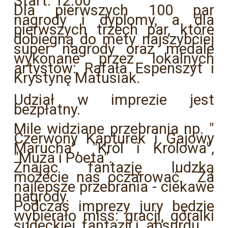
Start: 12.00
Dla pierwszych 100 par
nagrody i dyplomy, a dla
pierwszych trzech par, które
dobiegną do mety najszybciej
super nagrody oraz medale
wykonane przez lokalnych
artystów: Rafała Espenszyt i
Krystynę Matusiak.
Udział w imprezie jest
bezpłatny.
Mile widziane przebrania np. "
Czerwony Kapturek i Gajowy
Marucha", "Król i Królowa",
"Muza i Poeta".
Znając fantazję ludzką
możecie nas oczarować. Za
najlepsze przebrania - ciekawe
nagrody.
Podczas imprezy jury będzie
wybierało miss: gracji, góralki
sudeckiej, fantazji i absurdu.