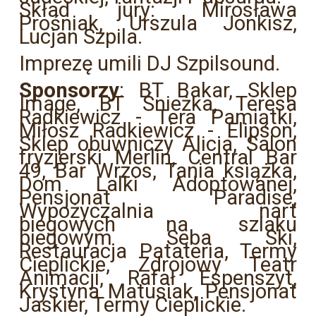
Skład jury: Mirosława
Prośniak, Urszula Jonkisz,
Lucjan Szpila.
Imprezę umili DJ Szpilsound.
Sponsorzy
: BT Bakar, Sklep
Image, BT Śnieżka, Teresa
Radkiewicz - Tera Pamiątki,
Miłosz Radkiewicz - Elipson,
Sklep obuwniczy Alicja, Salon
fryzjerski Merlin, Central Bar
49, Bar Wrzos, Tania książka,
Dom Lalki Adoptowanej,
Pensjonat Paradise,
Wypożyczalnia nart
biegowych na szlaku
biegowym Seba Ski,
Restauracja Patateria, Termy
Cieplickie, Zdrojowy Teatr
Animacji, Rafał Espenszyt,
Krystyna Matusiak, Pensjonat
Jaskier, Termy Cieplickie.