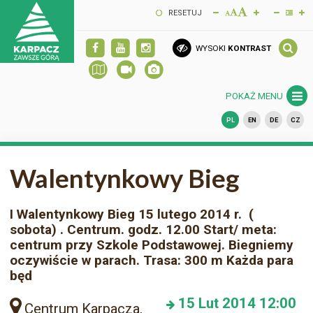
RESETUJ
WYSOKI
KONTRAST
POKAŻ MENU
PL
EN
DE
CZ
Walentynkowy Bieg
I Walentynkowy Bieg 15 lutego 2014 r. (
sobota) . Centrum. godz. 12.00 Start/ meta:
centrum przy Szkole Podstawowej. Biegniemy
oczywiście w parach. Trasa: 300 m Każda para
będ
15
Lut 2014
12:00
Centrum Karpacza,