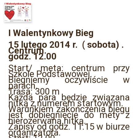
I Walentynkowy Bieg
15 lutego 2014 r. ( sobota) .
Centrum.
godz. 12.00
Start/ meta: centrum przy
Szkole Podstawowej.
Biegniemy oczywiście w
parach.
Trasa: 300 m
Każda para będzie związana
nitką z numerem startowym.
Warunkiem zakończenia biegu
jest dobiegnięcie do mety z
nierozerwaną nitką.
Zapisy od godz. 11.15 w biurze
organizatora.