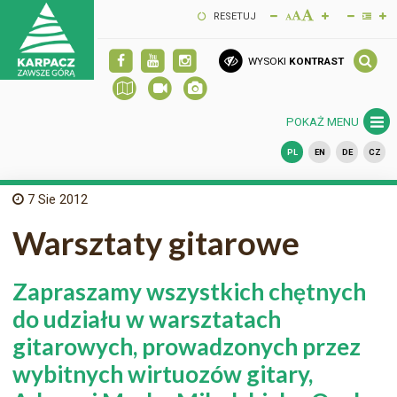
RESETUJ
WYSOKI
KONTRAST
POKAŻ MENU
PL
EN
DE
CZ
7
Sie 2012
Warsztaty gitarowe
Zapraszamy wszystkich chętnych
do udziału w warsztatach
gitarowych, prowadzonych przez
wybitnych wirtuozów gitary,