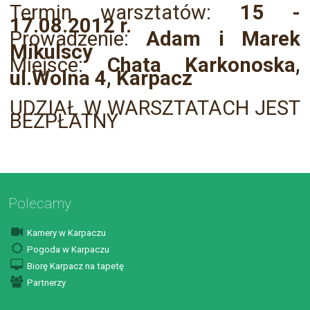
Termin warsztatów:
15 -
17.08.2012 r.
Prowadzenie:
Adam i Marek
Mikulscy
Miejsce:
Chata Karkonoska,
ul.Wolna 4, Karpacz
UDZIAŁ W WARSZTATACH JEST
BEZPŁATNY
Polecamy
Kamery w Karpaczu
Pogoda w Karpaczu
Biorę Karpacz na tapetę
Partnerzy