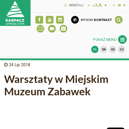
RESETUJ
WYSOKI
KONTRAST
POKAŻ MENU
PL
EN
DE
CZ
24
Lip 2018
Warsztaty w Miejskim
Muzeum Zabawek