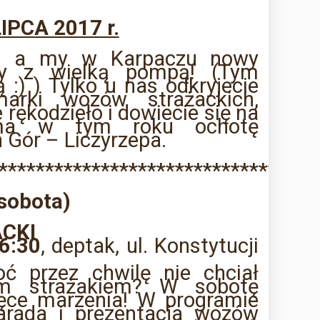
IPCA 2017 r.
ec, a my w Karpaczu nowy
my z wielką pompą! (Tym
 :) ) Tylko u nas odkryjecie
arki wozów strażackich,
 rękodzieło i dowiecie się na
 ma w tym roku ochotę
 Gór – Liczyrzepa.
**********************************
(sobota)
ACKI
16:30
, deptak, ul. Konstytucji
ć przez chwilę nie chciał
ym strażakiem? W sobotę
ięce marzenia! W programie
parada i prezentacja wozów