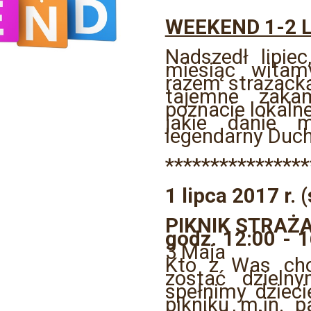
WEEKEND 1-2 L
Nadszedł lipi
miesiąc wita
razem strażacką
tajemne zakam
poznacie lokalne
jakie danie
legendarny Duch
****************
1 lipca 2017 r. 
PIKNIK STRAŻ
godz. 12:00 - 
3 Maja
Kto z Was cho
zostać dzieln
spełnimy dziec
pikniku m.in. 