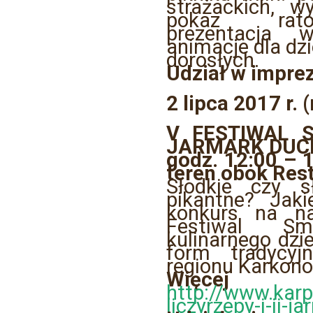
strażackich, wy
pokaz rato
prezentacja w
animacje dla dzi
dorosłych.
Udział w imprez
2 lipca 2017 r. 
V FESTIWAL S
JARMARK DUC
godz. 12:00 – 1
teren obok Rest
Słodkie czy 
pikantne? Jak
konkurs na na
Festiwal Sm
kulinarnego dzie
form tradycyjn
regionu Karkono
Więcej 
http://www.karp
liczyrzepy-i-ii-