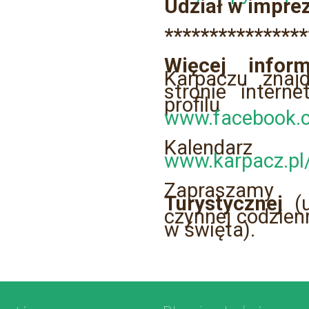
Udział w imprez
****************
Więcej inform
Karpaczu znajd
stronie intern
profi
www.facebook.
Kalend
www.karpacz.pl
Zapraszam
Turystycznej
(u
czynnej codzien
w święta).