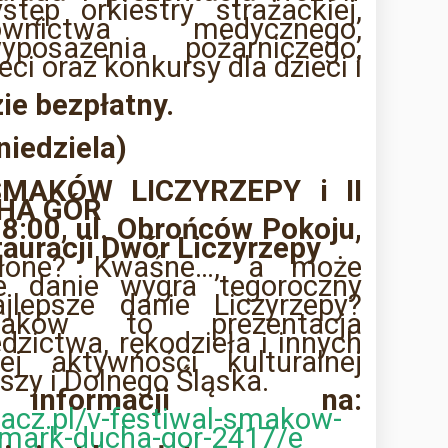
stęp orkiestry strażackiej,
wnictwa medycznego,
yposażenia pożarniczego,
eci oraz konkursy dla dzieci i
ie bezpłatny.
(niedziela)
MAKÓW LICZYRZEPY i II
HA GÓR
8:00, ul. Obrońców Pokoju,
auracji Dwór Liczyrzepy
słone? Kwaśne…, a może
ie danie wygra tegoroczny
jlepsze danie Liczyrzepy?
aków to prezentacja
dzictwa, rękodzieła i innych
ej aktywności kulturalnej
szy i Dolnego Śląska.
informacji na:
acz.pl/v-festiwal-smakow-
jarmark-ducha-gor-2417/e