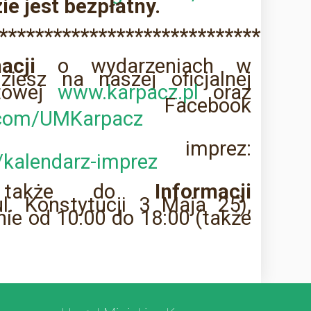
ie jest bezpłatny.
**********************************
acji
o wydarzeniach w
ziesz na naszej oficjalnej
etowej
www.karpacz.pl
oraz
lu Facebook
com/UMKarpacz
arz imprez:
/kalendarz-imprez
y także do
Informacji
l. Konstytucji 3 Maja 25),
nie od 10:00 do 18:00 (także