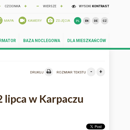
CZCIONKA
WIERSZE
WYSOKI
KONTRAST
MAPA
KAMERY
ZDJĘCIA
PL
EN
DE
CZ
ORMATOR
BAZA NOCLEGOWA
DLA MIESZKAŃCÓW
-
+
DRUKUJ
ROZMIAR TEKSTU
 lipca w Karpaczu