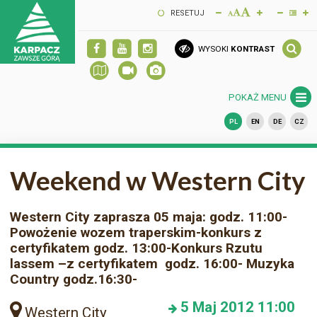
RESETUJ
WYSOKI
KONTRAST
POKAŻ MENU
PL
EN
DE
CZ
Weekend w Western City
Western City zaprasza 05 maja: godz. 11:00-
Powożenie wozem traperskim-konkurs z
certyfikatem godz. 13:00-Konkurs Rzutu
lassem –z certyfikatem godz. 16:00- Muzyka
Country godz.16:30-
5
Maj 2012
11:00
Western City