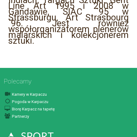
Indiach; Targach Sztuki: Gent
Line Art 1995 i 2008 w
Gandawie, SIAC `95 w
Strassburgu, Art Strasbourg
`96. Jest również
współorganizatorem plenerów
malarskich i kolekcjonerem
sztuki.
Polecamy
Kamery w Karpaczu
Pogoda w Karpaczu
Biorę Karpacz na tapetę
Partnerzy