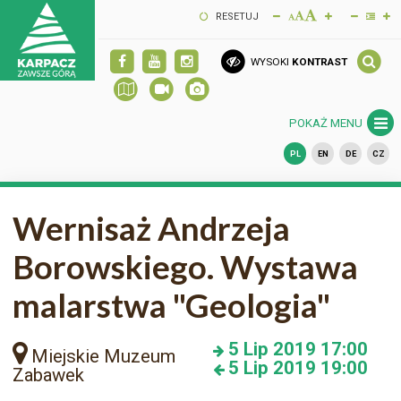
RESETUJ
WYSOKI
KONTRAST
POKAŻ MENU
PL
EN
DE
CZ
Wernisaż Andrzeja
Borowskiego. Wystawa
malarstwa "Geologia"
5
Lip 2019
17:00
Miejskie Muzeum
5
Lip 2019
19:00
Zabawek