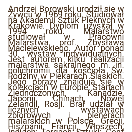
Andrzej Borowski urodził się w
Żywcu w 1969 roku. Studiował
na Akademii Sztuk Pięknych w
Krakowie. Dyplom uzyskał w
1994 roku. Malarstwo
studiował w Pracowni
Malarstwa prof. Zbysława
Maciejewskiego. Autor ponad
30. wystaw indywidualnych.
Jest autorem kilku realizacji
malarstwa sakralnego m. in.
polichromii dla kościoła Św.
Rodziny w Piekarach Śląskich.
Jego obrazy znajdują się w
kolekcjach w Europie, Stanach
Zjednoczonych, Kanadzie,
Japonii, Chinach, Nowej
Zelandii, Rosji. Brał udział w
licznych wystawach
zbiorowych i plenerach
malarskich w Polsce, Grecji,
Hiszpanii, Francji, Włoszech,