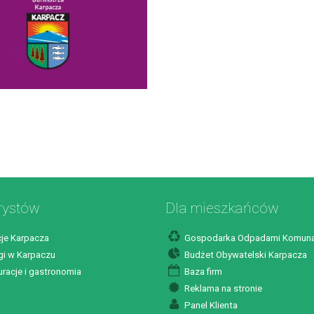
rystów
Dla mieszkańców
je Karpacza
Gospodarka Odpadami Komuna
i w Karpaczu
Budżet Obywatelski Karpacza
racje i gastronomia
Baza firm
Reklama na stronie
Panel Klienta