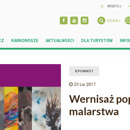
RESETUJ
SZUKAJ
CZ
KARKONOSZE
AKTUALNOŚCI
DLA TURYSTÓW
INF
POWRÓT
23
Lis 2017
Wernisaż po
malarstwa