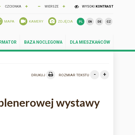
CZCIONKA
WIERSZE
WYSOKI
KONTRAST
MAPA
KAMERY
ZDJĘCIA
PL
EN
DE
CZ
ORMATOR
BAZA NOCLEGOWA
DLA MIESZKAŃCÓW
-
+
DRUKUJ
ROZMIAR TEKSTU
plenerowej wystawy