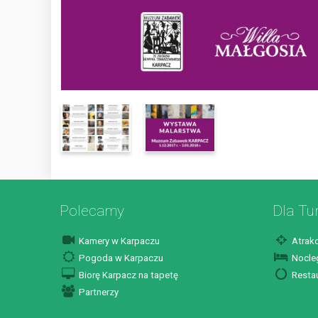
Polecamy
Dla Tu
Kamery w Karpaczu
Atrakc
Pogoda w Karpaczu
Nocleg
Biorę Karpacz na tapetę
Restau
Partnerzy