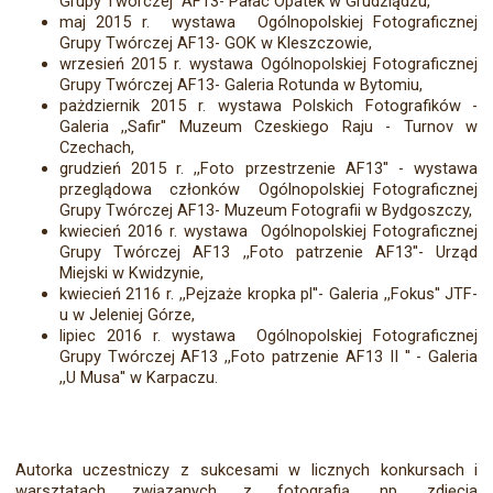
Grupy Twórczej AF13- Pałac Opatek w Grudziądzu,
maj 2015 r. wystawa Ogólnopolskiej Fotograficznej
Grupy Twórczej AF13- GOK w Kleszczowie,
wrzesień 2015 r. wystawa Ogólnopolskiej Fotograficznej
Grupy Twórczej AF13- Galeria Rotunda w Bytomiu,
pażdziernik 2015 r. wystawa Polskich Fotografików -
Galeria ,,Safir'' Muzeum Czeskiego Raju - Turnov w
Czechach,
grudzień 2015 r. ,,Foto przestrzenie AF13'' - wystawa
przeglądowa członków Ogólnopolskiej Fotograficznej
Grupy Twórczej AF13- Muzeum Fotografii w Bydgoszczy,
kwiecień 2016 r. wystawa Ogólnopolskiej Fotograficznej
Grupy Twórczej AF13 ,,Foto patrzenie AF13''- Urząd
Miejski w Kwidzynie,
kwiecień 2116 r. ,,Pejzaże kropka pl''- Galeria ,,Fokus'' JTF-
u w Jeleniej Górze,
lipiec 2016 r. wystawa Ogólnopolskiej Fotograficznej
Grupy Twórczej AF13 ,,Foto patrzenie AF13 II '' - Galeria
,,U Musa'' w Karpaczu.
Autorka uczestniczy z sukcesami w licznych konkursach i
warsztatach związanych z fotografią, np. zdjęcia