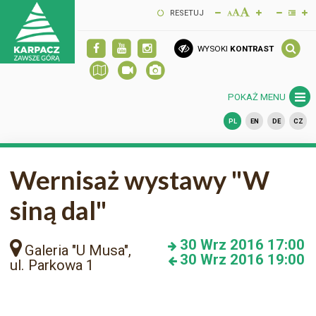
RESETUJ
WYSOKI
KONTRAST
POKAŻ MENU
PL
EN
DE
CZ
Wernisaż wystawy "W
siną dal"
30
Wrz 2016
17:00
Galeria "U Musa",
30
Wrz 2016
19:00
ul. Parkowa 1