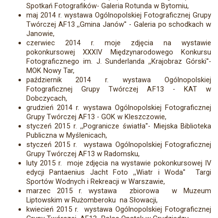
Spotkań Fotografików- Galeria Rotunda w Bytomiu,
maj 2014 r. wystawa Ogólnopolskiej Fotograficznej Grupy
Twórczej AF13 ,,Gmina Janów'' - Galeria po schodkach w
Janowie,
czerwiec 2014 r. moje zdjęcia na wystawie
pokonkursowej XXXIV Międzynarodowego Konkursu
Fotograficznego im. J. Sunderlanda ,,Krajobraz Górski''-
MOK Nowy Tar,
październik 2014 r. wystawa Ogólnopolskiej
Fotograficznej Grupy Twórczej AF13 - KAT w
Dobczycach,
grudzień 2014 r. wystawa Ogólnopolskiej Fotograficznej
Grupy Twórczej AF13 - GOK w Kleszczowie,
styczeń 2015 r. ,,Pogranicze światła''- Miejska Biblioteka
Publiczna w Myślenicach,
styczeń 2015 r. wystawa Ogólnopolskiej Fotograficznej
Grupy Twórczej AF13 w Radomsku,
luty 2015 r. moje zdjęcia na wystawie pokonkursowej IV
edycji Pantaenius Jacht Foto ,,Wiatr i Woda'' Targi
Sportów Wodnych i Rekreacji w Warszawie,
marzec 2015 r. wystawa zbiorowa w Muzeum
Liptowskim w Rużomberoku na Słowacji,
kwiecień 2015 r. wystawa Ogólnopolskiej Fotograficznej