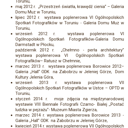
Toruniu,
maj 2012 r. „Przestrzeń światła, krawędź cienia” – Galeria
Domu Muz w Toruniu,
lipiec 2012 r. wystawa poplenerowa VI Ogólnopolskich
Spotkań Fotografików w Toruniu - Galeria Domu Muz w
Toruniu,
wrzesień 2012 r. wystawa poplenerowa VI
Ogólnopolskich Spotkań Fotografików-Galeria Domu
Darmstadt w Płocku,
październik 2012 r. „Chełmno - perła architektury”
wystawa poplenerowa VI Ogólnopolskich Spotkań
Fotografików– Ratusz w Chełmnie,
marzec 2013 r. wystawa poplenerowa Borowice 2012–
Galeria ,,Hall'' ODK na Zabobrzu w Jeleniej Górze, Dom
Kultury Jelenia Góra,
wrzesień 2013 r. wystawa poplenerowa VII
Ogólnopolskich Spotkań Fotografików w Ustce – OPTD w
Toruniu,
styczeń 2014 r. moje zdjęcia na międzynarodowej
wystawie VIII Biennale Fotografii Czarno- Białej ,,Postać
ludzka w pejzażu''- Muzeum Miasta Zgierza,
marzec 2014 r. wystawa poplenerowa Borowice 2013 -
Galeria ,,Hall'' ODK na Zabobrzu w Jeleniej Górze,
kwiecień 2014 r. wystawa poplenerowa VII Ogólnopolskich