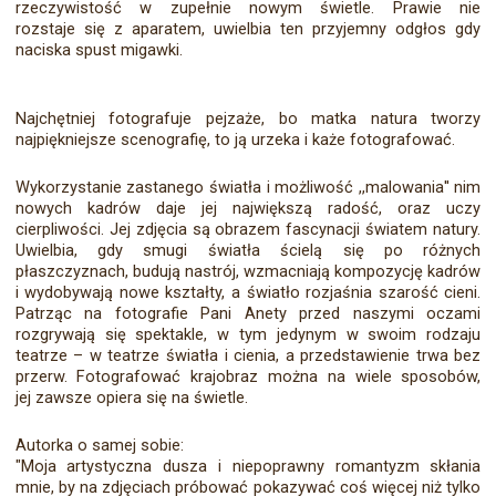
rzeczywistość w zupełnie nowym świetle. Prawie nie
rozstaje się z aparatem, uwielbia ten przyjemny odgłos gdy
naciska spust migawki.
Najchętniej fotografuje pejzaże, bo matka natura tworzy
najpiękniejsze scenografię, to ją urzeka i każe fotografować.
Wykorzystanie zastanego światła i możliwość ,,malowania'' nim
nowych kadrów daje jej największą radość, oraz uczy
cierpliwości. Jej zdjęcia są obrazem fascynacji światem natury.
Uwielbia, gdy smugi światła ścielą się po różnych
płaszczyznach, budują nastrój, wzmacniają kompozycję kadrów
i wydobywają nowe kształty, a światło rozjaśnia szarość cieni.
Patrząc na fotografie Pani Anety przed naszymi oczami
rozgrywają się spektakle, w tym jedynym w swoim rodzaju
teatrze – w teatrze światła i cienia, a przedstawienie trwa bez
przerw. Fotografować krajobraz można na wiele sposobów,
jej zawsze opiera się na świetle.
Autorka o samej sobie:
"Moja artystyczna dusza i niepoprawny romantyzm skłania
mnie, by na zdjęciach próbować pokazywać coś więcej niż tylko