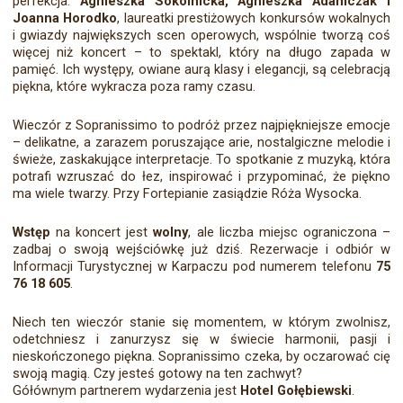
perfekcja.
Agnieszka Sokolnicka, Agnieszka Adamczak i
Joanna Horodko
, laureatki prestiżowych konkursów wokalnych
i gwiazdy największych scen operowych, wspólnie tworzą coś
więcej niż koncert – to spektakl, który na długo zapada w
pamięć. Ich występy, owiane aurą klasy i elegancji, są celebracją
piękna, które wykracza poza ramy czasu.
Wieczór z Sopranissimo to podróż przez najpiękniejsze emocje
– delikatne, a zarazem poruszające arie, nostalgiczne melodie i
świeże, zaskakujące interpretacje. To spotkanie z muzyką, która
potrafi wzruszać do łez, inspirować i przypominać, że piękno
ma wiele twarzy. Przy Fortepianie zasiądzie Róża Wysocka.
Wstęp
na koncert jest
wolny
, ale liczba miejsc ograniczona –
zadbaj o swoją wejściówkę już dziś. Rezerwacje i odbiór w
Informacji Turystycznej w Karpaczu pod numerem telefonu
75
76 18 605
.
Niech ten wieczór stanie się momentem, w którym zwolnisz,
odetchniesz i zanurzysz się w świecie harmonii, pasji i
nieskończonego piękna. Sopranissimo czeka, by oczarować cię
swoją magią. Czy jesteś gotowy na ten zachwyt?
Gółównym partnerem wydarzenia jest
Hotel Gołębiewski
.