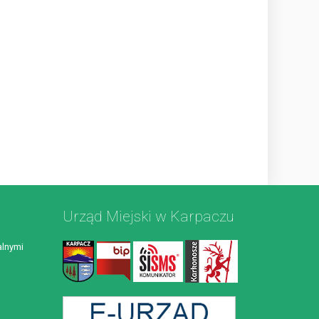
Urząd Miejski w Karpaczu
lnymi