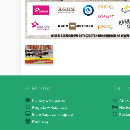
Polecamy
Dla Tu
Kamery w Karpaczu
Atrakc
Pogoda w Karpaczu
Nocleg
Biorę Karpacz na tapetę
Restau
Partnerzy