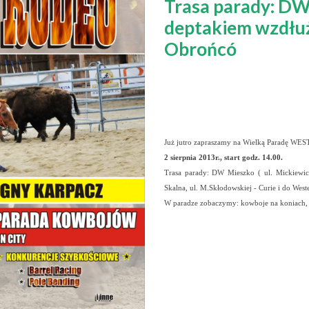
Trasa parady: DW 
deptakiem wzdłuż u
Obrońcó
Już jutro zapraszamy na Wielką Paradę WE
2 sierpnia 2013r., start godz. 14.00.
Trasa parady: DW Mieszko ( ul. Mickiewicz
Skalna, ul. M.Skłodowskiej - Curie i do Weste
W paradze zobaczymy: kowboje na koniach, t