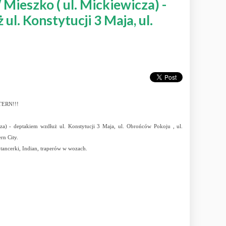
Mieszko ( ul. Mickiewicza) -
l. Konstytucji 3 Maja, ul.
STERN!!!
a) - deptakiem wzdłuż ul. Konstytucji 3 Maja, ul. Obrońców Pokoju , ul.
rn City.
ancerki, Indian, traperów w wozach.