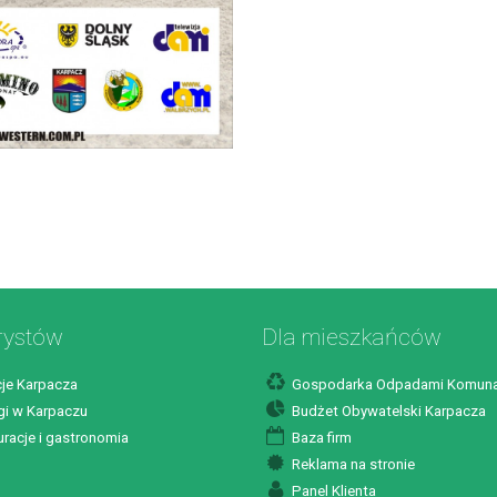
rystów
Dla mieszkańców
je Karpacza
Gospodarka Odpadami Komuna
i w Karpaczu
Budżet Obywatelski Karpacza
racje i gastronomia
Baza firm
Reklama na stronie
Panel Klienta