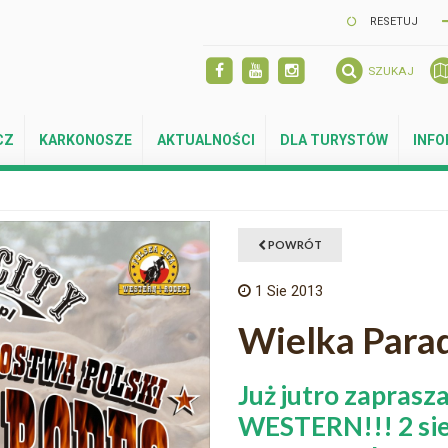
RESETUJ
SZUKAJ
CZ
KARKONOSZE
AKTUALNOŚCI
DLA TURYSTÓW
INF
POWRÓT
1
Sie 2013
Wielka Para
Już jutro zapras
WESTERN!!! 2 sier