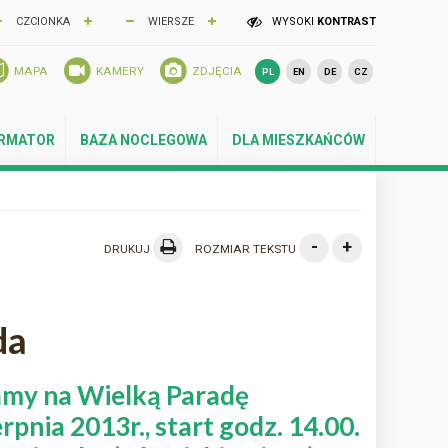
CZCIONKA
WIERSZE
WYSOKI
KONTRAST
MAPA
KAMERY
ZDJĘCIA
PL
EN
DE
CZ
ORMATOR
BAZA NOCLEGOWA
DLA MIESZKAŃCÓW
-
+
DRUKUJ
ROZMIAR TEKSTU
da
zamy na Wielką Paradę
pnia 2013r., start godz. 14.00.