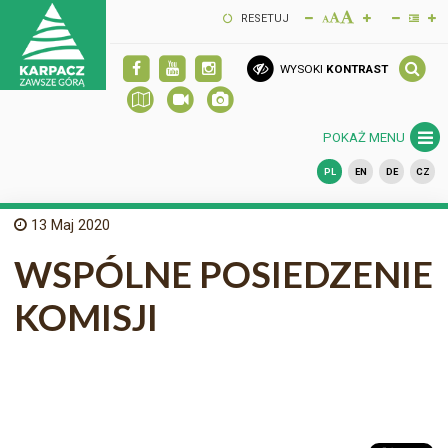
RESETUJ
WYSOKI
KONTRAST
POKAŻ MENU
PL
EN
DE
CZ
13
Maj 2020
WSPÓLNE POSIEDZENIE
KOMISJI