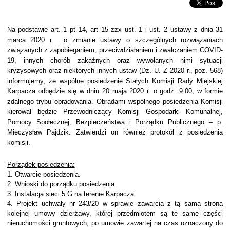
Na podstawie
art. 1 pt 14, art 15 zzx ust. 1 i ust. 2 ustawy z dnia 31
marca 2020 r . o zmianie ustawy o szczególnych rozwiązaniach
związanych z zapobieganiem, przeciwdziałaniem i zwalczaniem COVID-
19, innych chorób zakaźnych oraz wywołanych nimi sytuacji
kryzysowych oraz niektórych innych ustaw (Dz. U. Z 2020 r., poz. 568)
informujemy, że wspó
lne posiedzenie Stałych Komisji Rady Miejskiej
Karpacza odbędzie się w dniu 20 maja 2020 r. o godz. 9.00, w formie
zdalnego trybu obradowania. Obradami wspólnego posiedzenia Komisji
kierował będzie Przewodniczący
Komisji Gospodarki Komunalnej,
Pomocy Społecznej, Bezpieczeństwa i Porządku Publicznego – p.
Mieczysław Pajdzik. Zatwierdzi on również protokół z posiedzenia
komisji.
Porządek posiedzenia:
1. Otwarcie posiedzenia.
2. Wnioski do porządku posiedzenia.
3. Instalacja sieci 5 G na terenie Karpacza.
4. Projekt uchwały nr 243/20 w sprawie zawarcia z tą samą stroną
kolejnej umowy dzierżawy, której przedmiotem są te same części
nieruchomości gruntowych, po umowie zawartej na czas oznaczony do