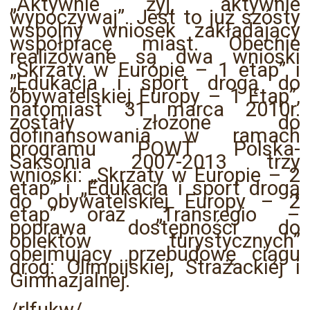
„Aktywnie żyj, aktywnie
wypoczywaj”. Jest to już szósty
wspólny wniosek zakładający
współpracę miast. Obecnie
realizowane są dwa wnioski
„Skrzaty w Europie – 1 etap” i
„Edukacja i sport drogą do
obywatelskiej Europy – 1 Etap”,
natomiast 31 marca 2010r.
zostały złożone do
dofinansowania w ramach
programu POWT Polska-
Saksonia 2007-2013 trzy
wnioski: „Skrzaty w Europie – 2
etap” i „Edukacja i sport drogą
do obywatelskiej Europy – 2
etap” oraz „Transregio –
poprawa dostępności do
obiektów turystycznych”
obejmujący przebudowę ciągu
dróg: Olimpijskiej, Strażackiej i
Gimnazjalnej.