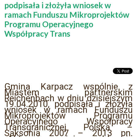
podpisała i złożyła wniosek w
ramach Funduszu Mikroprojektów
Programu Operacyjnego
Współpracy Trans
Gmina Karpacz wspólnie z
Miastem partnerskim
Reichenbach w dniu dzisiejszym
19.04.2010, podpisała i złożyła
wniosek w ramach Funduszu
Mikroprojektów Programu
Operacyjnego Współpracy
Transgranicznej Polska –
Saksonia 2007 – 2013 pn.