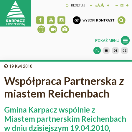
RESETUJ
WYSOKI
KONTRAST
POKAŻ MENU
PL
EN
DE
CZ
19
Kwi 2010
Współpraca Partnerska z
miastem Reichenbach
Gmina Karpacz wspólnie z
Miastem partnerskim Reichenbach
w dniu dzisiejszym 19.04.2010,