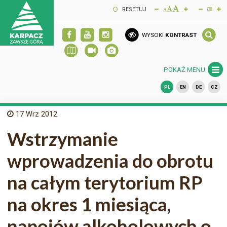
RESETUJ
WYSOKI
KONTRAST
POKAŻ MENU
PL
EN
DE
CZ
17
Wrz 2012
Wstrzymanie
wprowadzenia do obrotu
na całym terytorium RP
na okres 1 miesiąca,
napojów alkoholowych o