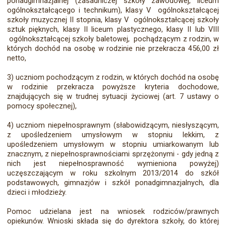
ponadgimnazjalnej (zasadniczej szkoły zawodowej, liceum
ogólnokształcącego i technikum), klasy V ogólnokształcącej
szkoły muzycznej II stopnia, klasy V ogólnokształcącej szkoły
sztuk pięknych, klasy II liceum plastycznego, klasy II lub VIII
ogólnokształcącej szkoły baletowej, pochądzącym z rodzin, w
których dochód na osobę w rodzinie nie przekracza 456,00 zł
netto,
3) uczniom pochodzącym z rodzin, w których dochód na osobę
w rodzinie przekracza powyższe kryteria dochodowe,
znajdujących się w trudnej sytuacji życiowej (art. 7 ustawy o
pomocy społecznej),
4) uczniom niepełnosprawnym (słabowidzącym, niesłyszącym,
z upośledzeniem umysłowym w stopniu lekkim, z
upośledzeniem umysłowym w stopniu umiarkowanym lub
znacznym, z niepełnosprawnościami sprzężonymi - gdy jedną z
nich jest niepełnosprawność wymieniona powyżej)
uczęszczającym w roku szkolnym 2013/2014 do szkół
podstawowych, gimnazjów i szkół ponadgimnazjalnych, dla
dzieci i młodzieży.
Pomoc udzielana jest na wniosek rodziców/prawnych
opiekunów. Wnioski składa się do dyrektora szkoły, do której