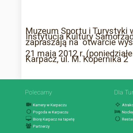
Muzeum Sportu i Turystyki 
Instytucja Kultury Samorz
zapraszają na otwarcie wyst
21 maja 2012 r. (poniedziałe
Karpacz, ul. M. Kopernika 2
Polecamy
Dla Tu
Kamery w Karpaczu
Atrakc
Pogoda w Karpaczu
Nocleg
Biorę Karpacz na tapetę
Restau
Partnerzy