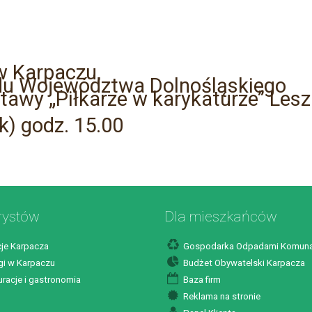
w Karpaczu,
ądu Województwa Dolnośląskiego
awy „Piłkarze w karykaturze’’ Les
k) godz. 15.00
rystów
Dla mieszkańców
je Karpacza
Gospodarka Odpadami Komuna
i w Karpaczu
Budżet Obywatelski Karpacza
racje i gastronomia
Baza firm
Reklama na stronie