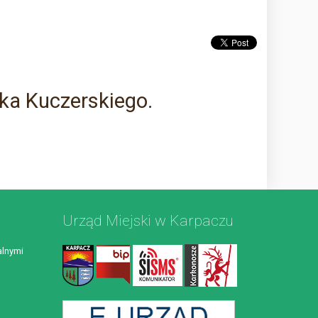
zka Kuczerskiego.
Urząd Miejski w Karpaczu
lnymi