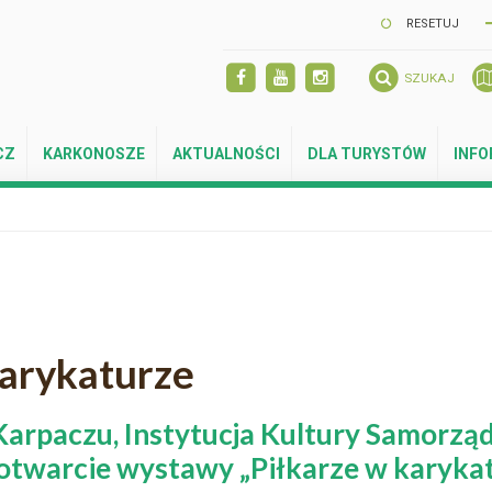
RESETUJ
SZUKAJ
CZ
KARKONOSZE
AKTUALNOŚCI
DLA TURYSTÓW
INF
arykaturze
Karpaczu, Instytucja Kultury Samor
otwarcie wystawy „Piłkarze w karykat