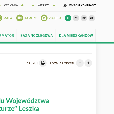
CZCIONKA
WIERSZE
WYSOKI
KONTRAST
MAPA
KAMERY
ZDJĘCIA
PL
EN
DE
CZ
ORMATOR
BAZA NOCLEGOWA
DLA MIESZKAŃCÓW
-
+
DRUKUJ
ROZMIAR TEKSTU
ządu Województwa
urze’’ Leszka