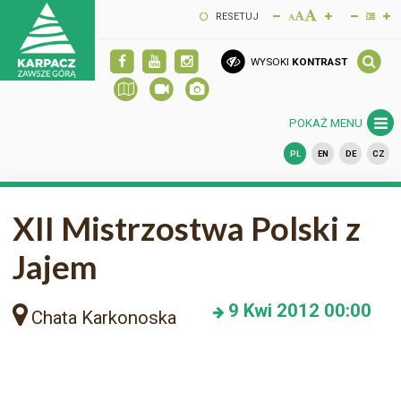
RESETUJ
WYSOKI
KONTRAST
POKAŻ MENU
PL
EN
DE
CZ
XII Mistrzostwa Polski z
Jajem
9
Kwi 2012
00:00
Chata Karkonoska