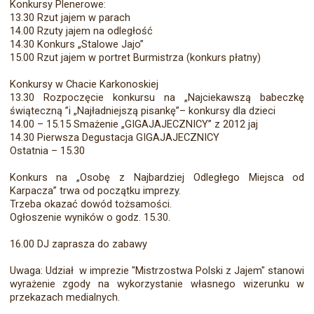
Konkursy Plenerowe:
13.30 Rzut jajem w parach
14.00 Rzuty jajem na odległość
14.30 Konkurs „Stalowe Jajo”
15.00 Rzut jajem w portret Burmistrza (konkurs płatny)
Konkursy w Chacie Karkonoskiej
13.30 Rozpoczęcie konkursu na „Najciekawszą babeczkę
świąteczną ”i „Najładniejszą pisankę”– konkursy dla dzieci
14.00 – 15.15 Smażenie „GIGAJAJECZNICY” z 2012 jaj
14.30 Pierwsza Degustacja GIGAJAJECZNICY
Ostatnia – 15.30
Konkurs na „Osobę z Najbardziej Odległego Miejsca od
Karpacza” trwa od początku imprezy.
Trzeba okazać dowód tożsamości.
Ogłoszenie wyników o godz. 15.30.
16.00 DJ zaprasza do zabawy
Uwaga: Udział w imprezie "Mistrzostwa Polski z Jajem" stanowi
wyrażenie zgody na wykorzystanie własnego wizerunku w
przekazach medialnych.