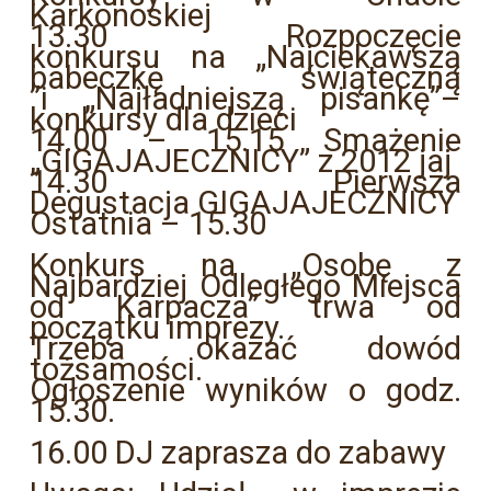
Karkonoskiej
13.30 Rozpoczęcie
konkursu na „Najciekawszą
babeczkę świąteczną
”i „Najładniejszą pisankę”–
konkursy dla dzieci
14.00 – 15.15 Smażenie
„GIGAJAJECZNICY” z 2012 jaj
14.30 Pierwsza
Degustacja GIGAJAJECZNICY
Ostatnia – 15.30
Konkurs na „Osobę z
Najbardziej Odległego Miejsca
od Karpacza” trwa od
początku imprezy.
Trzeba okazać dowód
tożsamości.
Ogłoszenie wyników o godz.
15.30.
16.00 DJ zaprasza do zabawy