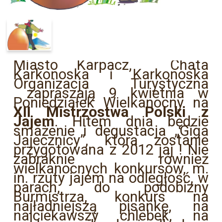
Miasto Karpacz, Chata
Karkonoska i Karkonoska
Organizacja Turystyczna
zapraszają 9 kwietnia w
Poniedziałek Wielkanocny na
XII Mistrzostwa Polski z
Jajem
. Hitem dnia będzie
smażenie i degustacja „Giga
Jajecznicy”, która zostanie
przygotowana z 2012 jaj ! Nie
zabraknie również
wielkanocnych konkursów, m.
in. rzuty jajem na odległość, w
parach, do podobizny
Burmistrza, konkurs na
najładniejszą pisankę, na
najciekawszy chlebek, na