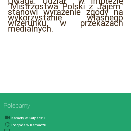
Uwaga: Udział w imprezie
"Mistrzostwa Polski z Jajem"
stanowi wyrażenie zgody na
wykorzystanie własnego
wizerunku w przekazach
medialnych.
Polecamy
Kamery w Karpaczu
Pogoda w Karpaczu