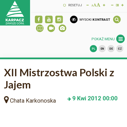
RESETUJ
WYSOKI
KONTRAST
POKAŻ MENU
PL
EN
DE
CZ
XII Mistrzostwa Polski z
Jajem
9
Kwi 2012
00:00
Chata Karkonoska