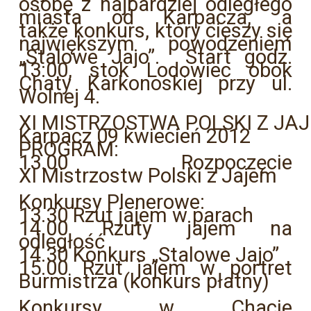
osobę z najbardziej odległego
miasta od Karpacza, a
także konkurs, który cieszy się
największym powodzeniem
„Stalowe Jajo”. Start godz.
13:00, stok Lodowiec obok
Chaty Karkonoskiej przy ul.
Wolnej 4.
XI MISTRZOSTWA POLSKI Z JA
Karpacz 09 kwiecień 2012
PROGRAM:
13.00 Rozpoczęcie
XI Mistrzostw Polski z Jajem
Konkursy Plenerowe:
13.30 Rzut jajem w parach
14.00 Rzuty jajem na
odległość
14.30 Konkurs „Stalowe Jajo”
15.00 Rzut jajem w portret
Burmistrza (konkurs płatny)
Konkursy w Chacie