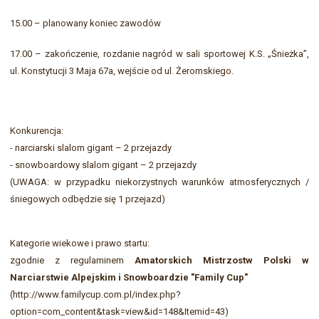
15.00 – planowany koniec zawodów
17.00 – zakończenie, rozdanie nagród w sali sportowej K.S. „Śnieżka”,
ul. Konstytucji 3 Maja 67a, wejście od ul. Żeromskiego.
Konkurencja:
- narciarski slalom gigant – 2 przejazdy
- snowboardowy slalom gigant – 2 przejazdy
(UWAGA: w przypadku niekorzystnych warunków atmosferycznych /
śniegowych odbędzie się 1 przejazd)
Kategorie wiekowe i prawo startu:
zgodnie z regulaminem
Amatorskich Mistrzostw Polski w
Narciarstwie Alpejskim i Snowboardzie "Family Cup"
(http://www.familycup.com.pl/index.php?
option=com_content&task=view&id=148&Itemid=43)