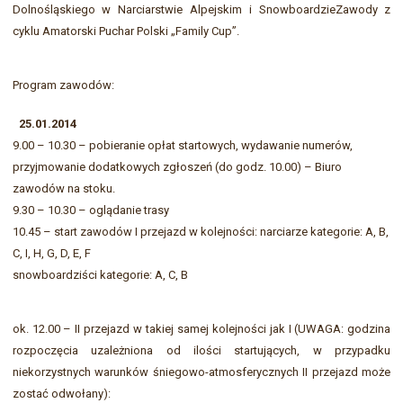
Dolnośląskiego w Narciarstwie Alpejskim i SnowboardzieZawody z
cyklu Amatorski Puchar Polski „Family Cup”.
Program zawodów:
25.01.2014
9.00 – 10.30 – pobieranie opłat startowych, wydawanie numerów,
przyjmowanie dodatkowych zgłoszeń (do godz. 10.00) – Biuro
zawodów na stoku.
9.30 – 10.30 – oglądanie trasy
10.45 – start zawodów I przejazd w kolejności: narciarze kategorie: A, B,
C, I, H, G, D, E, F
snowboardziści kategorie: A, C, B
ok. 12.00 – II przejazd w takiej samej kolejności jak I (UWAGA: godzina
rozpoczęcia uzależniona od ilości startujących, w przypadku
niekorzystnych warunków śniegowo-atmosferycznych II przejazd może
zostać odwołany):