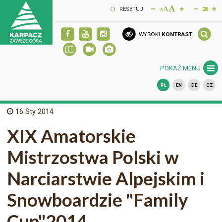
RESETUJ
WYSOKI
KONTRAST
POKAŻ MENU
PL
EN
DE
CZ
16
Sty 2014
XIX Amatorskie
Mistrzostwa Polski w
Narciarstwie Alpejskim i
Snowboardzie "Family
Cup"2014