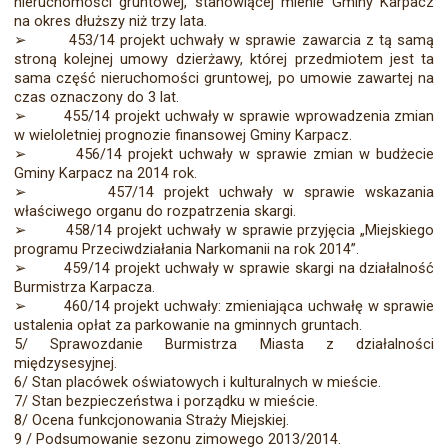
nieruchomości gruntowej, stanowiącej mienie Gminy Karpacz
na okres dłuższy niż trzy lata.
➢
453/14 projekt uchwały w sprawie zawarcia z tą samą
stroną kolejnej umowy dzierżawy, której przedmiotem jest ta
sama część nieruchomości gruntowej, po umowie zawartej na
czas oznaczony do 3 lat.
➢
455/14 projekt uchwały w sprawie wprowadzenia zmian
w wieloletniej prognozie finansowej Gminy Karpacz.
➢
456/14 projekt uchwały w sprawie zmian w budżecie
Gminy Karpacz na 2014 rok.
➢
457/14 projekt uchwały w sprawie wskazania
właściwego organu do rozpatrzenia skargi.
➢
458/14 projekt uchwały w sprawie przyjęcia „Miejskiego
programu Przeciwdziałania Narkomanii na rok 2014”.
➢
459/14 projekt uchwały w sprawie skargi na działalność
Burmistrza Karpacza.
➢
460/14 projekt uchwały: zmieniająca uchwałę w sprawie
ustalenia opłat za parkowanie na gminnych gruntach.
5/ Sprawozdanie Burmistrza Miasta z działalności
międzysesyjnej.
6/ Stan placówek oświatowych i kulturalnych w mieście.
7/ Stan bezpieczeństwa i porządku w mieście.
8/ Ocena funkcjonowania Straży Miejskiej.
9 / Podsumowanie sezonu zimowego 2013/2014.