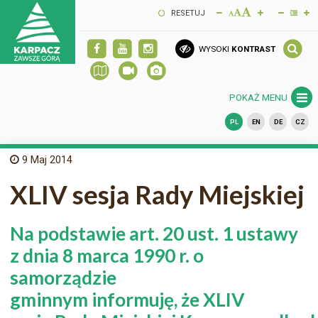
RESETUJ
WYSOKI
KONTRAST
POKAŻ MENU
PL
EN
DE
CZ
9
Maj 2014
XLIV sesja Rady Miejskiej
Na podstawie art. 20 ust. 1 ustawy
z dnia 8 marca 1990 r. o
samorządzie
gminnym informuję, że XLIV