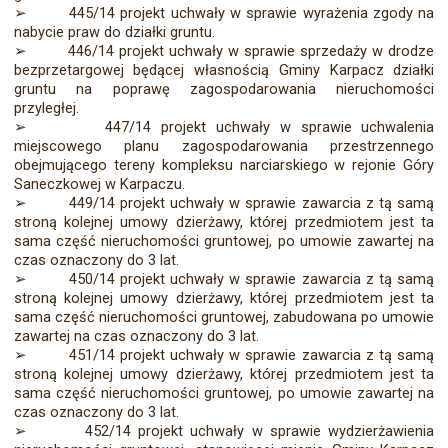
➢
445/14 projekt uchwały w sprawie wyrażenia zgody na
nabycie praw do działki gruntu.
➢
446/14 projekt uchwały w sprawie sprzedaży w drodze
bezprzetargowej będącej własnością Gminy Karpacz działki
gruntu na poprawę zagospodarowania nieruchomości
przyległej.
➢
447/14 projekt uchwały w sprawie uchwalenia
miejscowego planu zagospodarowania przestrzennego
obejmującego tereny kompleksu narciarskiego w rejonie Góry
Saneczkowej w Karpaczu.
➢
449/14 projekt uchwały w sprawie zawarcia z tą samą
stroną kolejnej umowy dzierżawy, której przedmiotem jest ta
sama część nieruchomości gruntowej, po umowie zawartej na
czas oznaczony do 3 lat.
➢
450/14 projekt uchwały w sprawie zawarcia z tą samą
stroną kolejnej umowy dzierżawy, której przedmiotem jest ta
sama część nieruchomości gruntowej, zabudowana po umowie
zawartej na czas oznaczony do 3 lat.
➢
451/14 projekt uchwały w sprawie zawarcia z tą samą
stroną kolejnej umowy dzierżawy, której przedmiotem jest ta
sama część nieruchomości gruntowej, po umowie zawartej na
czas oznaczony do 3 lat.
➢
452/14 projekt uchwały w sprawie wydzierżawienia