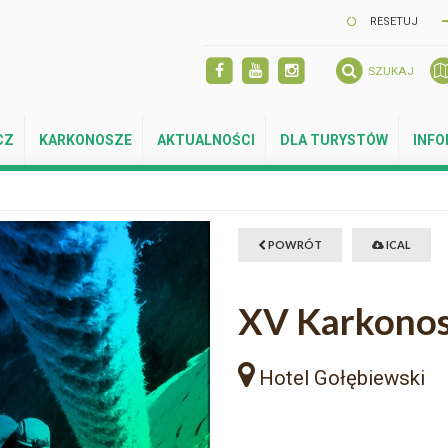
RESETUJ
SZUKAJ
CZ
KARKONOSZE
AKTUALNOŚCI
DLA TURYSTÓW
INF
POWRÓT
ICAL
XV Karkonos
Hotel Gołębiewski