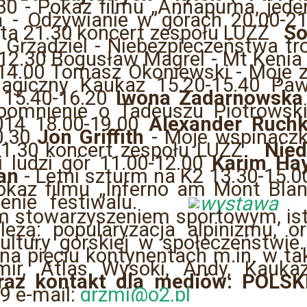
30 - Pokaz filmu „Annapurna, jede
a
- Odżywianie w górach 20.00-2
iata 21.30 koncert zespołu LUZZ
So
r Grządziel - Niebezpieczeństwa t
-12.30 Bogusław Magrel - Mt Kenia
5-14.00 Tomasz Okoniewski - Moje z
giczny Kaukaz 15.20-15.40 Pawe
 15.40-16.20
Iwona Zadarnowska
omnienie o Tadeuszu Piotrowsk
14 18.00-19.00
Alexander Ruchk
0.30
Jon Griffith
- Moje wspinaczk
 21.30 koncert zespołu LUZZ
Nied
i ludzi gór 11.00-12.00
Karim Ha
an
- Letni szturm na K2 13.30-15.
okaz filmu „Inferno am Mont Blanc
zenie festiwalu.
m stowarzyszeniem sportowym, ist
eżą: popularyzacja alpinizmu, 
kultury górskiej w społeczeństwi
a pięciu kontynentach m.in. w ta
mir, Atlas Wysoki, Andy, Kaukaz
raz kontakt dla medi
ów:
POLSK
49 e-mail:
grzmi@o2.pl