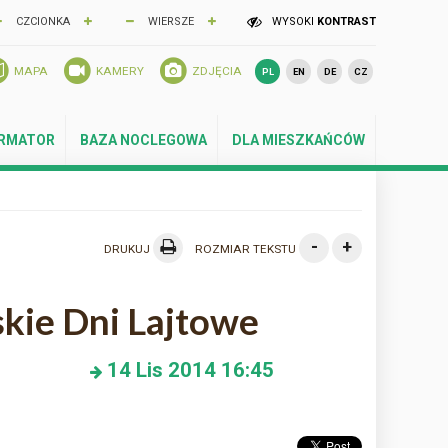
CZCIONKA
WIERSZE
WYSOKI
KONTRAST
MAPA
KAMERY
ZDJĘCIA
PL
EN
DE
CZ
ORMATOR
BAZA NOCLEGOWA
DLA MIESZKAŃCÓW
-
+
DRUKUJ
ROZMIAR TEKSTU
kie Dni Lajtowe
14
Lis 2014
16:45