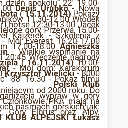
n dzień spokoju” 22’ 19.00-
1.00
Denis Urubko
- Nową
bota ( 15.11.2014)
Pokazy
ropików 11.30-12.00 Włodek
 i Lhotse 12:30-13.00 Jacek
ielone góry Przerwa 15.00-
ł Kajzerek - Szkolenia z
- Mój Everest 16.20-17.00
im 17.00-18.00
Agnieszka
in
- Wielkie wspinanie na
i 20:45 Wręczenie nagrody
ziela ( 16.11.2014)
10.00-
yat
- Mój dom: Karakorum
00
Krzysztof Wielicki
- 8000
” 88’ 16.30 - Pokaz filmu
Polski Klub
niejącym od 2000 roku. Do
organizacja wypraw w góry
e. Członkowie PKA mają na
kich pasmach górskich jak:
, Góry Elbrus oraz Alpy.
I KLUB ALPEJSKI
Łukasz