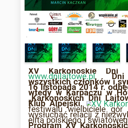
XV Karkonoskie Dni 
www.dnilajtowe.pl
Dni
wszystkich członków i sy
16 listopada 2014 r. odb
ę
wtedy w Karpaczu w Ho
„Karkonoskich Dni Lajto
Klub Alpejski.
festiwalu wielbiciele gó
wysłuchać relacji z niezw
elitą polskiego i światow
Program XV Karkonoskic