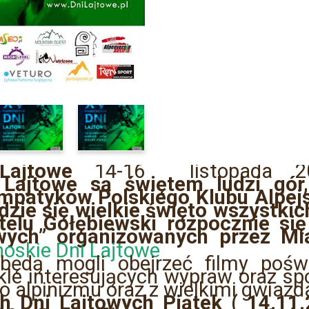
Lajtowe
14-16 listopada 201
 Lajtowe są świętem ludzi gór
mpatyków Polskiego Klubu Alpejs
dzie si
ę wielkie
świ
ęto wszystkic
telu Go
łębiewski rozpocznie si
ę
wych
” organizowanych przez Mi
r będą mogli obejrzeć filmy pośw
ykle interesujących wypraw oraz sp
ego alpinizmu oraz z wielkimi gwia
h Dni Lajtowych
Pi
ą
tek ( 14.11