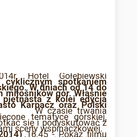
4r. Hotel Gołębiewski
, cyklicznym spotkaniem
kiego.
W dniach od 14
do
h mi
ło
śnik
ów g
ór. W
ła
śnie
 pi
ętnasta z kolei edycja
asto Karpacz oraz Polski
W czasie trwania
ięcone tematyce górskiej,
otkać się i podyskutować z
zdami sceny wspinaczkowej.
.2014)
16.45 - Pokaz filmu