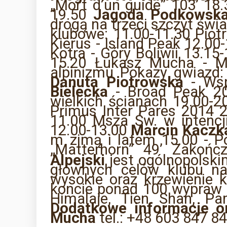
„Mort d’un guide” 103’ 18.
19.50
Jagoda Podkowsk
drogą na trzeci szczyt św
klubowe: 11.00-11.30 Piot
Kierus - Island Peak 12.00
Kotra - Góry Boliwii 13.1
15.20 Łukasz Mucha - Ma
alpinizmu Pokazy gwiazd:
Danuta Piotrowska
- Wsp
Bielecka
- Broad Peak 20
wielkich ścianach 19.00-2
Primus Inter Pares 2014
11.00 Msza Św. w intencj
12.00-13.00
Marcin Kaczk
m zimą i latem 15.00 - P
„Matterhorn” 49’ Zakońc
Alpejski
jest ogólnopolski
głównych celów klubu nal
wysokie oraz krzewienie 
koncie ponad 100 wypraw n
Himalaje, Tien Shan, Pa
Dodatkowe informacje o
Mucha
tel.: +48 603 847 8