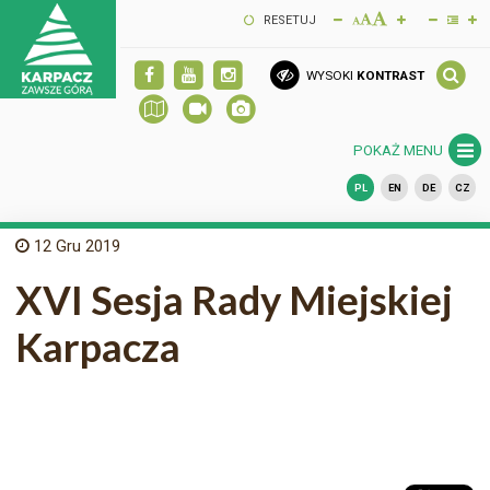
RESETUJ
WYSOKI
KONTRAST
POKAŻ MENU
PL
EN
DE
CZ
12
Gru 2019
XVI Sesja Rady Miejskiej
Karpacza