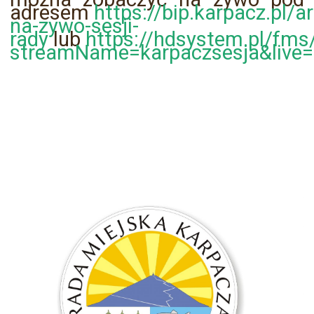
adresem
https://bip.karpacz.pl/
na-zywo-sesji-
rady
lub
https://hdsystem.pl/fms
streamName=karpaczsesja&live=