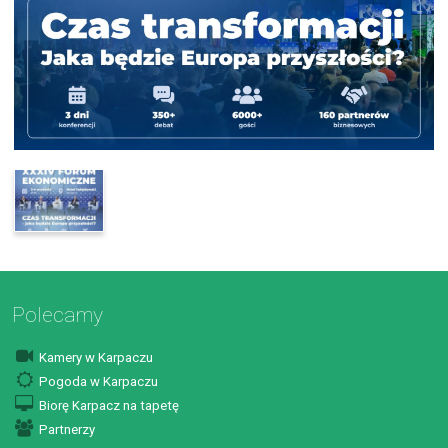
Polecamy
Kamery w Karpaczu
Pogoda w Karpaczu
Biorę Karpacz na tapetę
Partnerzy