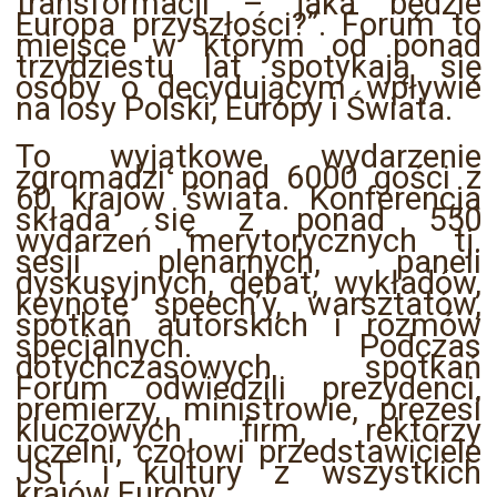
transformacji – jaka będzie
Europa przyszłości?”. Forum to
miejsce w którym od ponad
trzydziestu lat spotykają się
osoby o decydującym wpływie
na losy Polski, Europy i Świata.
To wyjątkowe wydarzenie
zgromadzi ponad 6000 gości z
60 krajów świata. Konferencja
składa się z ponad 550
wydarzeń merytorycznych tj.
sesji plenarnych, paneli
dyskusyjnych, debat, wykładów,
keynote speech’y, warsztatów,
spotkań autorskich i rozmów
specjalnych. Podczas
dotychczasowych spotkań
Forum odwiedzili prezydenci,
premierzy, ministrowie, prezesi
kluczowych firm, rektorzy
uczelni, czołowi przedstawiciele
JST i kultury z wszystkich
krajów Europy.