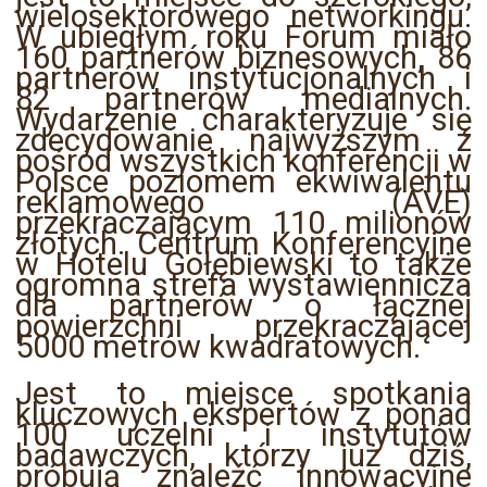
wielosektorowego networkingu.
W ubiegłym roku Forum miało
160 partnerów biznesowych, 86
partnerów instytucjonalnych i
82 partnerów medialnych.
Wydarzenie charakteryzuje się
zdecydowanie najwyższym z
pośród wszystkich konferencji w
Polsce poziomem ekwiwalentu
reklamowego (AVE)
przekraczającym 110 milionów
złotych. Centrum Konferencyjne
w Hotelu Gołębiewski to także
ogromna strefa wystawiennicza
dla partnerów o łącznej
powierzchni przekraczającej
5000 metrów kwadratowych.
Jest to miejsce spotkania
kluczowych ekspertów z ponad
100 uczelni i instytutów
badawczych, którzy już dziś,
próbują znaleźć innowacyjne