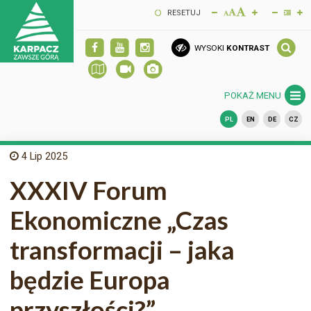
RESETUJ
WYSOKI
KONTRAST
POKAŻ MENU
PL
EN
DE
CZ
4
Lip 2025
XXXIV Forum
Ekonomiczne „Czas
transformacji – jaka
będzie Europa
przyszłości?”