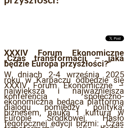
XXXIV Forum Ekonomiczne
„Czas transformacji – jaka
będzie Europa przyszłości?”
W dniach 2-4 września 2025
roku w Karpaczu odbędzie się
XXXIV Forum Ekonomiczne –
największa i najważniejsza
konferencja społeczno-
ekonomiczna będąca platformą
dialogu pomiędzy polityką,
biznesem, nauką i kulturą w
Europie Środkowej. Hasło
tegorocznej edycji brzmi: „Czas