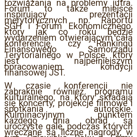
rozwiązania na problemy jutra.
Forum to także miejsce
inspirujący prezentacji
merytorycznych np. Raportu
SGH i Forum Ekonomicznego,
który jak co roku będzie
wydarzeniem otwierającym całą
konferencję, czy Rankingu
Finansowego Samorządu
Terytorialnego w Polsce, który
jest najpełniejszym
opracowaniem kondycji
finansowej JST.
W czasie konferencji nie
zabraknie również programu
kulturalnego, na który składają
się koncerty, projekcje filmowe i
spotkania autorskie.
Kulminacyjnym punktem
każdego dnia obrad są
uroczyste gale, podczas których
wręczane są liczne nagrody, w