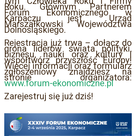
tym Człowieka Roku i Firmy
Roku. Głównym Partnerem
Forum Ekonomicznego w
Karpaczu jest Urząd
Marszałkowski Województwa
Dolnośląskiego.
Rejestracja już trwa – dołącz do
grona liderów świata polityki,
biznesu, nauki oraz kultury i
współtwórz przyszłość Europy!
Więcej informacji oraz formularz
zgłoszeniowy znajdziesz na
stronie organizatora:
www.forum-ekonomiczne.pl
Zarejestruj się już dziś!