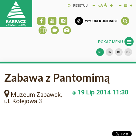
RESETUJ
WYSOKI
KONTRAST
POKAŻ MENU
PL
EN
DE
CZ
Zabawa z Pantomimą
19
Lip 2014
11:30
Muzeum Zabawek,
ul. Kolejowa 3