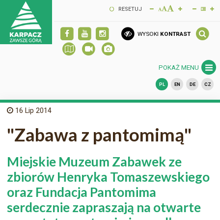
RESETUJ
WYSOKI
KONTRAST
POKAŻ MENU
PL
EN
DE
CZ
16
Lip 2014
"Zabawa z pantomimą"
Miejskie Muzeum Zabawek ze
zbiorów Henryka Tomaszewskiego
oraz Fundacja Pantomima
serdecznie zapraszają na otwarte