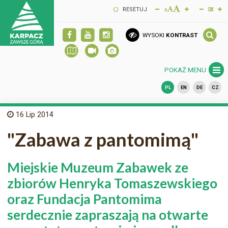
RESETUJ
WYSOKI
KONTRAST
POKAŻ MENU
PL
EN
DE
CZ
16
Lip 2014
"Zabawa z pantomimą"
Miejskie Muzeum Zabawek ze
zbiorów Henryka Tomaszewskiego
oraz Fundacja Pantomima
serdecznie zapraszają na otwarte