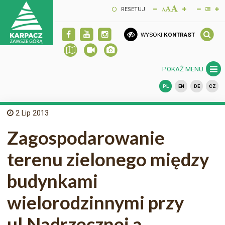
RESETUJ
WYSOKI
KONTRAST
POKAŻ MENU
PL
EN
DE
CZ
2
Lip 2013
Zagospodarowanie
terenu zielonego między
budynkami
wielorodzinnymi przy
ul.Nadrzecznej a