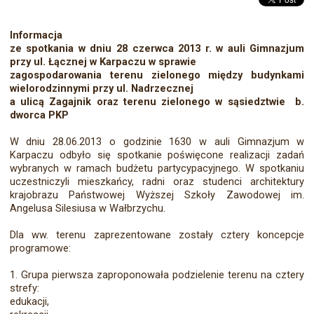
Informacja
ze spotkania w dniu 28 czerwca 2013 r. w auli Gimnazjum
przy ul. Łącznej w Karpaczu w sprawie
zagospodarowania terenu zielonego między budynkami
wielorodzinnymi przy ul. Nadrzecznej
a ulicą Zagajnik oraz terenu zielonego w sąsiedztwie b.
dworca PKP
W dniu 28.06.2013 o godzinie 1630 w auli Gimnazjum w
Karpaczu odbyło się spotkanie po­święcone realizacji zadań
wybranych w ramach budżetu partycypacyjnego. W spotkaniu
uczestni­czyli mieszkańcy, radni oraz studenci architektury
krajobrazu Państwowej Wyższej Szkoły Zawodo­wej im.
Angelusa Silesiusa w Wałbrzychu.
Dla ww. terenu zaprezentowane zostały cztery koncepcje
programowe:
1. Grupa pierwsza zaproponowała podzielenie terenu na cztery
strefy:
edukacji,