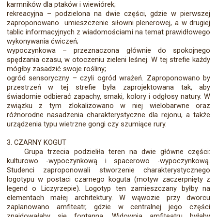
karmników dla ptaków i wiewiórek;
rekreacyjna – podzielona na dwie części, gdzie w pierwszej
zaproponowano umieszczenie siłowni plenerowej, a w drugiej
tablic informacyjnych z wiadomościami na temat prawidło­wego
wykonywania ćwiczeń;
wypoczynkowa – przeznaczona głównie do spokojnego
spędzania czasu, w otoczeniu zieleni leśnej. W tej strefie każdy
mógłby zasadzić swoje rośliny;
ogród sensoryczny – czyli ogród wrażeń. Zaproponowano by
przestrzeń w tej strefie była za­projektowana tak, aby
świadomie odbierać zapachy, smaki, kolory i odgłosy natury. W
związku z tym zlokalizowano w niej wielobarwne oraz
różnorodne nasadzenia charaktery­styczne dla rejonu, a także
urządzenia typu wietrzne gongi czy szumiące rury.
3. CZARNY KOGUT
Grupa trzecia podzieliła teren na dwie główne części:
kulturowo -wypoczynkową i spacero­wo -wypoczynkową.
Studenci zaproponowali stworzenie charakterystycznego
logotypu w postaci czarnego koguta (motyw zaczerpnięty z
legend o Liczyrzepie). Logotyp ten zamieszczany byłby na
elementach małej architektury. W wąwozie przy dworcu
zaplanowano amfiteatr, gdzie w centralnej jego części
znajdowałaby się fontanna. Widownia amfiteatru byłaby