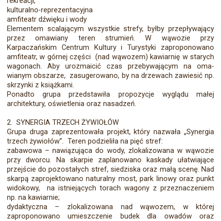
rekreacji,
kulturalno-reprezentacyjna
amfiteatr dźwięku i wody
Elementem scalającym wszystkie strefy, byłby przepływający
przez omawiany teren strumień. W wąwozie przy
Karpaczańskim Centrum Kultury i Turystyki zaproponowano
amfiteatr, w górnej czę­ści (nad wąwozem) kawiarnię w starych
wagonach. Aby urozmaicić czas przebywającym na oma­
wianym obszarze, zasugerowano, by na drzewach zawiesić np.
skrzynki z książkami.
Ponadto grupa przedstawiła propozycje wyglądu małej
architektury, oświetlenia oraz nasadzeń.
2. SYNERGIA TRZECH ŻYWIOŁÓW
Grupa druga zaprezentowała projekt, który nazwała „Synergia
trzech żywiołów”. Teren podzieliła na pięć stref:
zabawowa – nawiązująca do wody, zlokalizowana w wąwozie
przy dworcu. Na skarpie za­planowano kaskady ułatwiające
przejście do pozostałych stref, siedziska oraz małą scenę. Nad
skarpą zaprojektowano naturalny most, park linowy oraz punkt
widokowy, na istnieją­cych torach wagony z przeznaczeniem
np. na kawiarnie;
dydaktyczna – zlokalizowana nad wąwozem, w której
zaproponowano umieszczenie budek dla owadów oraz