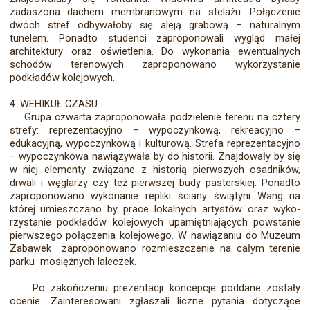
zadaszona dachem membranowym na stelażu. Połączenie
dwóch stref odbywałoby się aleją grabową – naturalnym
tunelem. Ponadto studenci zaproponowali wygląd małej
architektury oraz oświetlenia. Do wykonania ewentualnych
schodów terenowych zaproponowano wykorzystanie
podkładów kolejowych.
4. WEHIKUŁ CZASU
Grupa czwarta zaproponowała podzielenie terenu na cztery
strefy: reprezentacyjno – wypo­czynkową, rekreacyjno –
edukacyjną, wypoczynkową i kulturową. Strefa reprezentacyjno
– wypo­czynkowa nawiązywała by do historii. Znajdowały by się
w niej elementy związane z historią pierw­szych osadników,
drwali i węglarzy czy też pierwszej budy pasterskiej. Ponadto
zaproponowano wy­konanie repliki ściany świątyni Wang na
której umieszczano by prace lokalnych artystów oraz wyko­
rzystanie podkładów kolejowych upamiętniających powstanie
pierwszego połączenia kolejowego. W nawiązaniu do Muzeum
Zabawek zaproponowano rozmieszczenie na całym terenie
parku mosiężnych laleczek.
Po zakończeniu prezentacji koncepcje poddane zostały
ocenie. Zainteresowani zgłaszali liczne pytania dotyczące