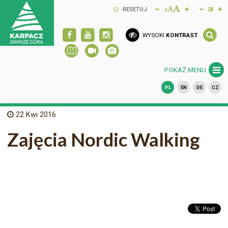
RESETUJ
WYSOKI
KONTRAST
POKAŻ MENU
PL
EN
DE
CZ
22
Kwi 2016
Zajęcia Nordic Walking