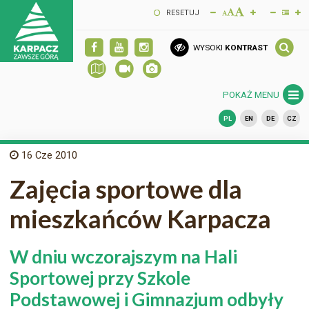
RESETUJ
WYSOKI
KONTRAST
POKAŻ MENU
PL
EN
DE
CZ
16
Cze 2010
Zajęcia sportowe dla
mieszkańców Karpacza
W dniu wczorajszym na Hali
Sportowej przy Szkole
Podstawowej i Gimnazjum odbyły