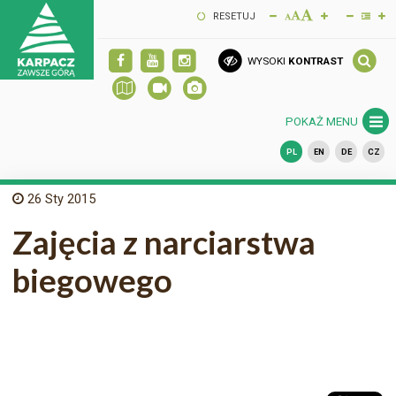
RESETUJ
WYSOKI
KONTRAST
POKAŻ MENU
PL
EN
DE
CZ
26
Sty 2015
Zajęcia z narciarstwa
biegowego