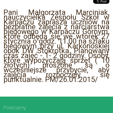
Pani Małgorzata Marciniak,
nauczycielka Zespołu Szkół w
Karpaczu zaprasza uczniów na
bezpłatne zajęcia z narciarstwa
biegowego w Karpaczu Górnym,
które odbędą się we wtorek 27
stycznia o godz. 11.00 na szlaku
biegowym przy ul. Karkonoskiej
obok DW Stokrotka. Planowany
czas zajęć - 1- 2 godziny. Osoby,
które wypożyczają sprzęt ( 10
złotych) proszone są o
wcześniejsze przybycie, aby
zajęcia rozpoczęły się
punktualnie. PM/26.01.2015/
Polecamy