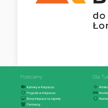
Polecamy
Dla Tu
Kamery w Karpaczu
Atrakc
Pogoda w Karpaczu
Nocleg
Biorę Karpacz na tapetę
Restau
Partnerzy