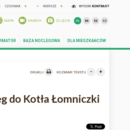
CZCIONKA
WIERSZE
WYSOKI
KONTRAST
MAPA
KAMERY
ZDJĘCIA
PL
EN
DE
CZ
ORMATOR
BAZA NOCLEGOWA
DLA MIESZKAŃCÓW
-
+
DRUKUJ
ROZMIAR TEKSTU
eg do Kotła Łomniczki