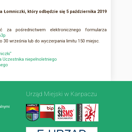
ła Łomniczki, który odbędzie się 5 października 2019
ć za pośrednictwem elektronicznego formularza
163p
o 30 września lub do wyczerpania limitu 150 miejsc.
iczki"
 Uczestnika niepełnoletniego
nego
Urząd Miejski w Karpaczu
lnymi