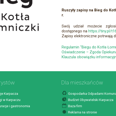
Ruszyły zapisy na Bieg do Kot
r.
Swój udział możecie zgłosi
dostępnego na
https://tiny.pl/t
Zapisy elektroniczne potrwają d
Regulamin "Biegu do Kotła Łomn
Oświadczenie – Zgoda Opiekuna
Klauzula obowiązku informacyj
rystów
Dla mieszkańców
je Karpacza
Gospodarka Odpadami Komuna
i w Karpaczu
Budżet Obywatelski Karpacza
racje i gastronomia
Baza firm
Reklama na stronie