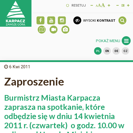
RESETUJ
WYSOKI
KONTRAST
POKAŻ MENU
PL
EN
DE
CZ
6
Kwi 2011
Zaproszenie
Burmistrz Miasta Karpacza
zaprasza na spotkanie, które
odbędzie się w dniu 14 kwietnia
2011 r. (czwartek) o godz. 10.00 w