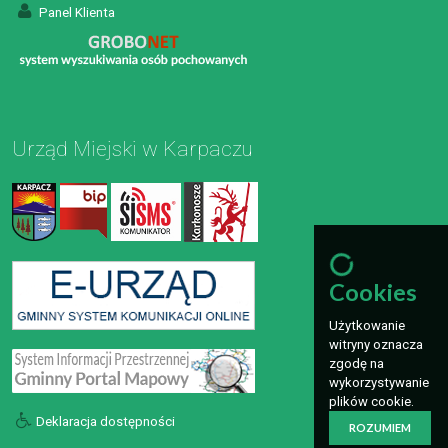
Panel Klienta
Urząd Miejski w Karpaczu
Cookies
Użytkowanie
witryny oznacza
zgodę na
wykorzystywanie
plików cookie.
Deklaracja dostępności
ROZUMIEM