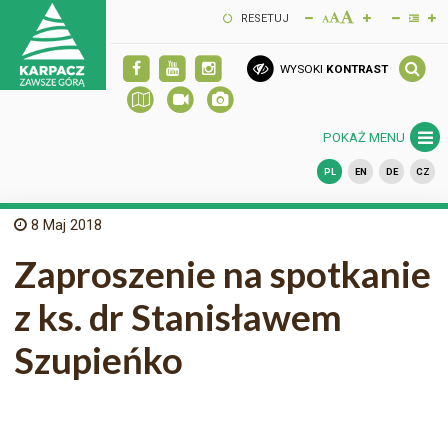
RESETUJ
WYSOKI
KONTRAST
POKAŻ MENU
PL
EN
DE
CZ
8
Maj 2018
Zaproszenie na spotkanie
z ks. dr Stanisławem
Szupieńko