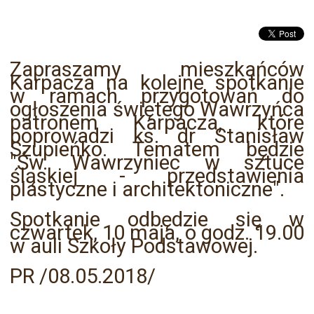
Zapraszamy mieszkańców
Karpacza na kolejne spotkanie
w ramach przygotowań do
ogłoszenia świętego Wawrzyńca
patronem Karpacza, które
poprowadzi ks. dr Stanisław
Szupieńko. Tematem będzie
"Św. Wawrzyniec w sztuce
śląskiej - przedstawienia
plastyczne i architektoniczne".
Spotkanie odbędzie się w
czwartek, 10 maja, o godz. 19.00
w auli Szkoły Podstawowej.
PR /08.05.2018/