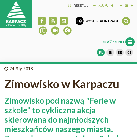
RESETUJ
WYSOKI
KONTRAST
POKAŻ MENU
PL
EN
DE
CZ
24
Sty 2013
Zimowisko w Karpaczu
Zimowisko pod nazwą "Ferie w
szkole" to cykliczna akcja
skierowana do najmłodszych
mieszkańców naszego miasta.