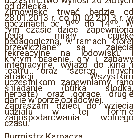
uczastnictwo wynosi 20 złotych
od dziecka.
Zimowisko trwać będzie od
28.01.2013 r. do 01.02.2013 r. w
godzinach od 9ºº do 14ºº. W
tym czasie dzieci zapewnioną
będą miały opiekę
pedagogiczną, w ramach której
przewidziane są zajęcia
rekreacyjne na lodowisku i
krytym basenie, gry i zabawy
integracyjne, wyjazd do kina i
teatru oraz szereg innych
atrakcji. Wszystkim
uczestnikom zapewniamy rano
śniadanie (bułka słodka,
herbata) oraz gorące drugie
danie w porze obiadowej.
Zapraszam dzieci do wzięcia
udziału w tej formie
zagospodarowania wolnego
czasu.
Burmistrz Karpacza