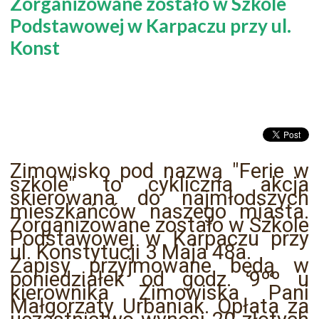
Zorganizowane zostało w Szkole
Podstawowej w Karpaczu przy ul.
Konst
Zimowisko pod nazwą "Ferie w
szkole" to cykliczna akcja
skierowana do najmłodszych
mieszkańców naszego miasta.
Zorganizowane zostało w Szkole
Podstawowej w Karpaczu przy
ul. Konstytucji 3 Maja 48a.
Zapisy przyjmowane będą w
poniedziałek od godz. 9ºº u
kierownika Zimowiska Pani
Małgorzaty Urbaniak. Opłata za