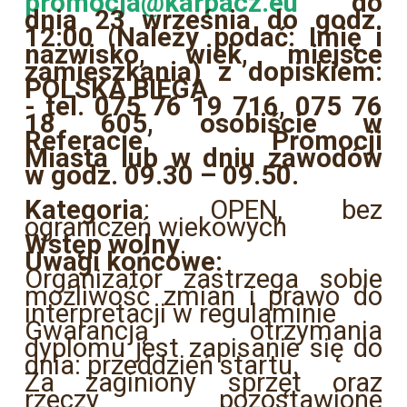
promocja@karpacz.eu
do
dnia 23 września do godz.
12:00 (Należy podać: Imię i
nazwisko, wiek, miejsce
zamieszkania) z dopiskiem:
POLSKA BIEGA
- tel. 075 76 19 716, 075 76
18 605, osobiście w
Referacie Promocji
Miasta lub w dniu zawodów
w godz. 09.30 – 09.50.
Kategoria
: OPEN, bez
ograniczeń wiekowych
Wstęp wolny
.
Uwagi końcowe:
Organizator zastrzega sobie
możliwość zmian i prawo do
interpretacji w regulaminie
Gwarancją otrzymania
dyplomu jest zapisanie się do
dnia: przeddzień startu.
Za zaginiony sprzęt oraz
rzeczy pozostawione