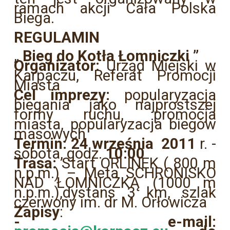
ramach akcji Cała Polska
Biega.
REGULAMIN
„
Bieg do Kotła Łomniczki ”
Organizator:
Urząd Miejski w
Karpaczu, Referat Promocji
Miasta
Cel imprezy:
popularyzacja
biegania jako najprostszej
formy ruchu, promocja
miasta, popularyzacja biegów
masowych
Termin: 24 września 2011
r. -
sobota, godz.
10:00
Trasa:
Start ORLINEK ( 800 m
n.p.m.) – Meta SCHRONISKO
NAD ŁOMNICZKĄ (1000 m
n.p.m.),dystans 3 km, szlak
czerwony im. dr M. Orłowicza
Zapisy
:
- e-mail: