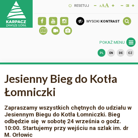
RESETUJ
WYSOKI
KONTRAST
POKAŻ MENU
PL
EN
DE
CZ
Jesienny Bieg do Kotła
Łomniczki
Zapraszamy wszystkich chętnych do udziału w
Jesiennym Biegu do Kotła Łomniczki. Bieg
odbędzie się w sobotę 24 września o godz.
10:00. Startujemy przy wejściu na szlak im. dr
M. Orłowic