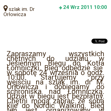
24
Wrz 2011
10:00
szlak im. Dr
Orłowicza
Zapraszamy wszystkich
chętnych do udziału w
Jesiennym Biegu do Kotła
Łomniczki. Bieg odbędzie się
w sobotę 24 września o godz.
10:00. Startujemy przy
wejściu na szlak im. dr M.
Orłowicza i dobiegamy do
schroniska nad Łomniczką.
Udział w biegu jest bezpłatny.
Chętni mogą zabrać ze sobą
kije do Nordic Walking. Bieg
ten jest organizowany w