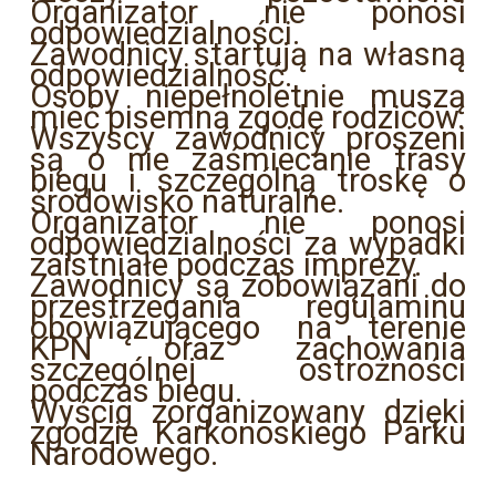
Organizator nie ponosi
odpowiedzialności.
Zawodnicy startują na własną
odpowiedzialność.
Osoby niepełnoletnie muszą
mieć pisemną zgodę rodziców.
Wszyscy zawodnicy proszeni
są o nie zaśmiecanie trasy
biegu i szczególną troskę o
środowisko naturalne.
Organizator nie ponosi
odpowiedzialności za wypadki
zaistniałe podczas imprezy.
Zawodnicy są zobowiązani do
przestrzegania regulaminu
obowiązującego na terenie
KPN oraz zachowania
szczególnej ostrożności
podczas biegu.
Wyścig zorganizowany dzięki
zgodzie Karkonoskiego Parku
Narodowego.