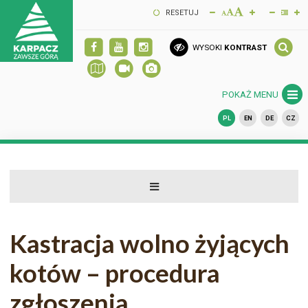
RESETUJ
WYSOKI
KONTRAST
POKAŻ MENU
PL
EN
DE
CZ
Kastracja wolno żyjących
kotów – procedura
zgłoszenia