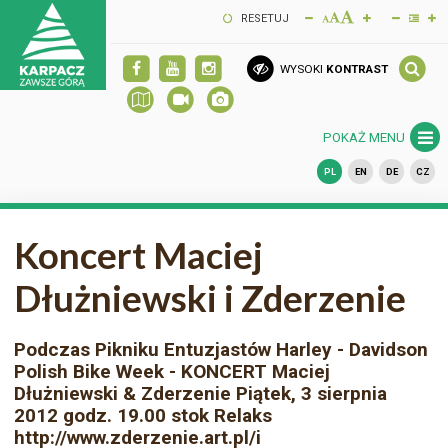
RESETUJ
WYSOKI
KONTRAST
POKAŻ MENU
PL
EN
DE
CZ
Koncert Maciej
Dłużniewski i Zderzenie
Podczas Pikniku Entuzjastów Harley - Davidson
Polish Bike Week - KONCERT Maciej
Dłużniewski & Zderzenie Piątek, 3 sierpnia
2012 godz. 19.00 stok Relaks
http://www.zderzenie.art.pl/i