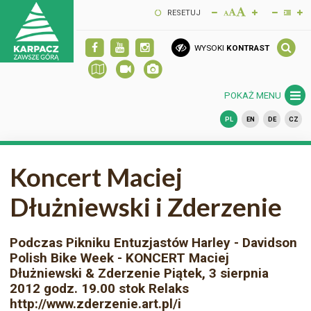
RESETUJ
WYSOKI
KONTRAST
POKAŻ MENU
PL
EN
DE
CZ
Koncert Maciej
Dłużniewski i Zderzenie
Podczas Pikniku Entuzjastów Harley - Davidson
Polish Bike Week - KONCERT Maciej
Dłużniewski & Zderzenie Piątek, 3 sierpnia
2012 godz. 19.00 stok Relaks
http://www.zderzenie.art.pl/i