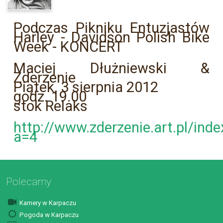
Podczas Pikniku Entuzjastów
Harley - Davidson Polish Bike
Week - KONCERT
Maciej Dłużniewski &
Zderzenie
Piątek, 3 sierpnia 2012
godz. 19.00
stok Relaks
http://www.zderzenie.art.pl/inde
a=4
Polecamy
Kamery w Karpaczu
Pogoda w Karpaczu