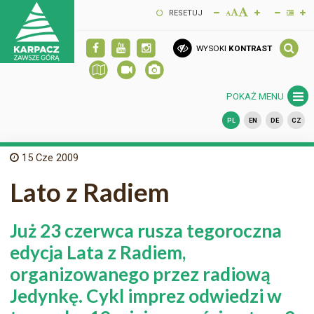
RESETUJ
WYSOKI
KONTRAST
POKAŻ MENU
PL
EN
DE
CZ
15
Cze 2009
Lato z Radiem
Już 23 czerwca rusza tegoroczna
edycja Lata z Radiem,
organizowanego przez radiową
Jedynkę. Cykl imprez odwiedzi w