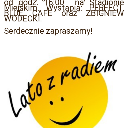
od godz. 16:00 na Stadionie
Miejskim. Wystąpią: PERFECT,
BLUE CAFE oraz ZBIGNIEW
WODECKI.
Serdecznie zapraszamy!