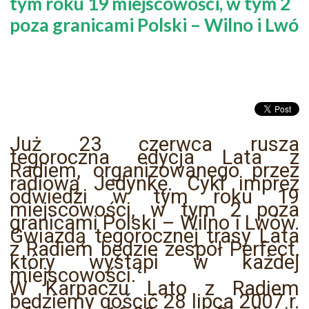
tym roku 19 miejscowości, w tym 2
poza granicami Polski – Wilno i Lwó
Już 23 czerwca rusza
tegoroczna edycja Lata z
Radiem, organizowanego przez
radiową Jedynkę. Cykl imprez
odwiedzi w tym roku 19
miejscowości, w tym 2 poza
granicami Polski – Wilno i Lwów.
Gwiazdą tegorocznej trasy Lata
z Radiem będzie zespół Perfect,
który wystąpi w każdej
miejscowości.
W Karpaczu Lato z Radiem
będziemy gościć 28 lipca 2007 r.