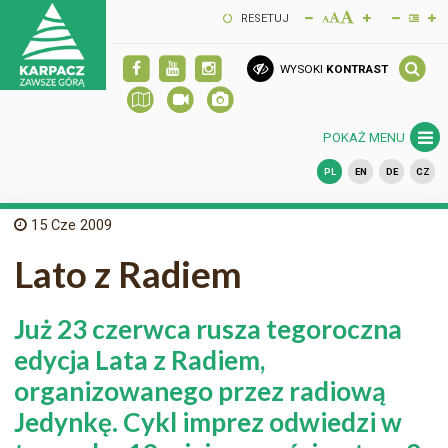
RESETUJ
WYSOKI
KONTRAST
POKAŻ MENU
PL
EN
DE
CZ
15
Cze 2009
Lato z Radiem
Już 23 czerwca rusza tegoroczna
edycja Lata z Radiem,
organizowanego przez radiową
Jedynkę. Cykl imprez odwiedzi w