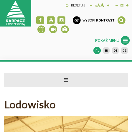
RESETUJ
WYSOKI
KONTRAST
POKAŻ MENU
PL
EN
DE
CZ
Lodowisko