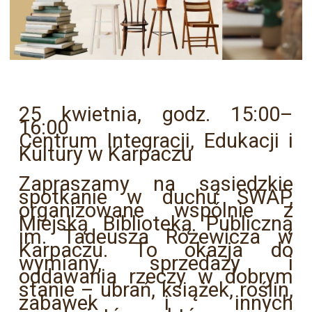
25 kwietnia, godz. 15:00–
16:00
Centrum Integracji, Edukacji i
Kultury w Karpaczu
Zapraszamy na sąsiedzkie
spotkanie w duchu SWAP,
organizowane wspólnie z
Miejską Biblioteką Publiczną
im. Tadeusza Różewicza w
Karpaczu. To okazja do
wymiany, sprzedaży i
oddawania rzeczy w dobrym
stanie – ubrań, książek, roślin,
zabawek i innych