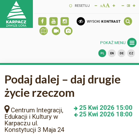
RESETUJ
WYSOKI
KONTRAST
POKAŻ MENU
PL
EN
DE
CZ
Podaj dalej – daj drugie
życie rzeczom
25
Kwi 2026
15:00
Centrum Integracji,
25
Kwi 2026
18:00
Edukacji i Kultury w
Karpaczu ul.
Konstytucji 3 Maja 24