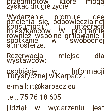
przedmiotów, które mogą
zyskać drugie życie.
Wydarzenie promuje ideę
dzielenia się, odpowiedzialnej
konsumpcji i integracji
mieszkańców. W programie
również wspólne grillowanie i
spotkanie w swobodnej
atmosferze.
Rezerwacja miejsc dla
wystawców:
osobiście w Informacji
Turystycznej w Karpaczu
e-mail: it@karpacz.eu
tel.: 75 76 18 605
Udział w wydarzeniu jest