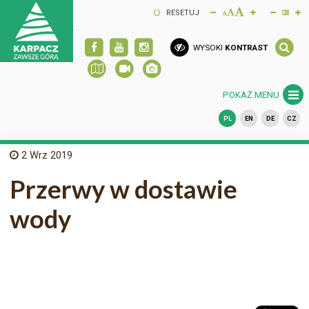
RESETUJ
WYSOKI
KONTRAST
POKAŻ MENU
PL
EN
DE
CZ
2
Wrz 2019
Przerwy w dostawie
wody